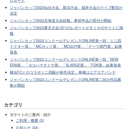
レポート
ジャパンカップ2023仙台大会、新潟大会、福井大会のライブ配信が
決定
ジャパンカップ2023北海道大会続報。事前申込の受付が開始
ジャパンカップ2023東京大会1D/1のレポートがタミヤのサイトに掲
載
ジャパンカップ2023コンクールデレガンスONLINE第一回「ミニ四
ドクター賞」「MCガッツ賞」「MCGUY賞」「テーマ部門賞」結果
発表
ジャパンカップ2023コンクールデレガンスONLINE第一回「NEW
ERA賞」「ヨコハマタイヤ賞」「XLARGE賞」「FDK賞」結果発表
横浜FCとのコラボミニ四駆が発売決定。車種はエアロアバンテ
ジャパンカップ2023コンクールデレガンスONLINE第二回の作品募
集が開始
カテゴリ
当サイトのご案内・紹介
ご利用・概要 (3)
お知らせ (24)