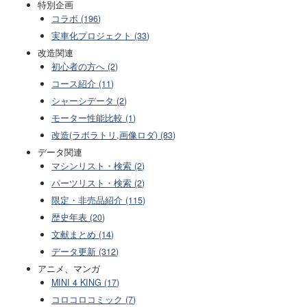
特別企画
コラボ (196)
実車化プロジェクト (33)
改造関連
初心者の方へ (2)
コース紹介 (11)
シャーシデータ (2)
モーター性能比較 (1)
改造(ラボラトリ,画像ロダ) (83)
データ関連
マシンリスト・検索 (2)
パーツリスト・検索 (2)
限定・非売品紹介 (115)
歴史年表 (20)
文献まとめ (14)
データ更新 (312)
アニメ、マンガ
MINI 4 KING (17)
コロコロコミック (7)