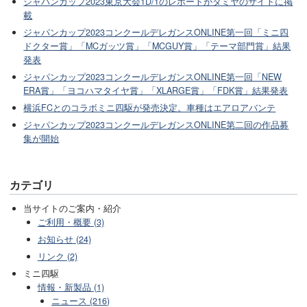
ジャパンカップ2023東京大会1D/1のレポートがタミヤのサイトに掲
載
ジャパンカップ2023コンクールデレガンスONLINE第一回「ミニ四
ドクター賞」「MCガッツ賞」「MCGUY賞」「テーマ部門賞」結果
発表
ジャパンカップ2023コンクールデレガンスONLINE第一回「NEW
ERA賞」「ヨコハマタイヤ賞」「XLARGE賞」「FDK賞」結果発表
横浜FCとのコラボミニ四駆が発売決定。車種はエアロアバンテ
ジャパンカップ2023コンクールデレガンスONLINE第二回の作品募
集が開始
カテゴリ
当サイトのご案内・紹介
ご利用・概要 (3)
お知らせ (24)
リンク (2)
ミニ四駆
情報・新製品 (1)
ニュース (216)