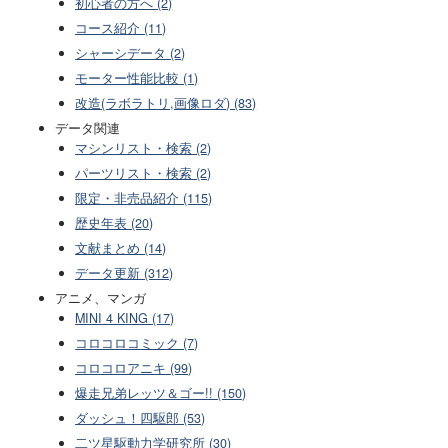
初心者の方へ (2)
コース紹介 (11)
シャーシデータ (2)
モーター性能比較 (1)
改造(ラボラトリ,画像ロダ) (83)
データ関連
マシンリスト・検索 (2)
パーツリスト・検索 (2)
限定・非売品紹介 (115)
歴史年表 (20)
文献まとめ (14)
データ更新 (312)
アニメ、マンガ
MINI 4 KING (17)
コロコロコミック (7)
コロコロアニキ (99)
爆走兄弟レッツ＆ゴー!! (150)
ダッシュ！四駆郎 (53)
二ツ星駆動力学研究所 (30)