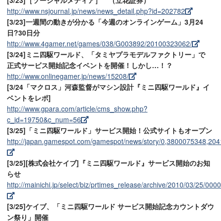
[3/23]［ソーシャルメディア］ （立花証券）
http://www.nsjournal.jp/news/news_detail.php?id=202782
[3/23]一週間の動きが分かる「今週のオンラインゲーム」3月24
日?30日分
http://www.4gamer.net/games/038/G003892/20100323062/
[3/24]ミニ四駆ワールド、「タミヤプラモデルファクトリー」で
正式サービス開始記念イベントを開催！しかし…！？
http://www.onlinegamer.jp/news/15208/
[3/24「マクロス」河森監督がマシン設計『ミニ四駆ワールド』イ
ベントをレポ]
http://www.gpara.com/article/cms_show.php?
c_id=19750&c_num=56
[3/25]「ミニ四駆ワールド」サービス開始！公式サイトもオープン
http://japan.gamespot.com/gamespot/news/story/0,3800075348,20
[3/25][株式会社ケイブ]『ミニ四駆ワールド』サービス開始のお知
らせ
http://mainichi.jp/select/biz/prtimes_release/archive/2010/03/25/0
[3/25]ケイブ、「ミニ四駆ワールド サービス開始記念カウントダウ
ン祭り」開催