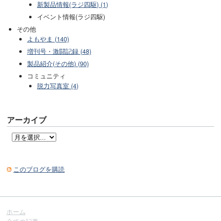
新製品情報(ラジ四駆) (1)
イベント情報(ラジ四駆)
その他
よもやま (140)
増刊号・激闘記録 (48)
製品紹介(その他) (90)
コミュニティ
脱力写真室 (4)
アーカイブ
このブログを購読
ホーム