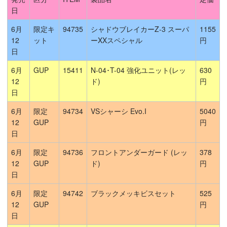
日
6月
限定キ
94735
シャドウブレイカーZ-3 スーパ
1155
12
ット
ーXXスペシャル
円
日
6月
GUP
15411
N-04･T-04 強化ユニット(レッ
630
12
ド)
円
日
6月
限定
94734
VSシャーシ Evo.I
5040
12
GUP
円
日
6月
限定
94736
フロントアンダーガード (レッ
378
12
GUP
ド)
円
日
6月
限定
94742
ブラックメッキビスセット
525
12
GUP
円
日