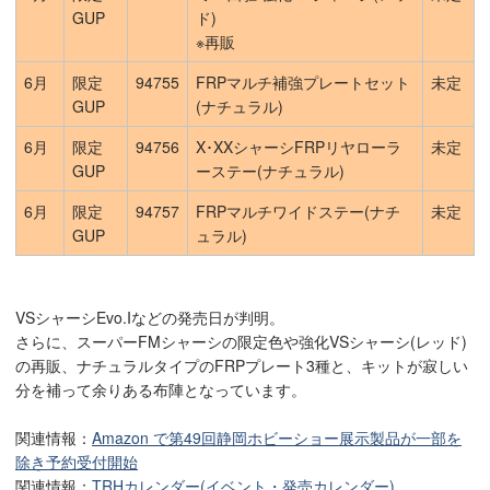
GUP
ド)
※再販
6月
限定
94755
FRPマルチ補強プレートセット
未定
GUP
(ナチュラル)
6月
限定
94756
X･XXシャーシFRPリヤローラ
未定
GUP
ーステー(ナチュラル)
6月
限定
94757
FRPマルチワイドステー(ナチ
未定
GUP
ュラル)
VSシャーシEvo.Iなどの発売日が判明。
さらに、スーパーFMシャーシの限定色や強化VSシャーシ(レッド)
の再販、ナチュラルタイプのFRPプレート3種と、キットが寂しい
分を補って余りある布陣となっています。
関連情報：
Amazon で第49回静岡ホビーショー展示製品が一部を
除き予約受付開始
関連情報：
TRHカレンダー(イベント・発売カレンダー)