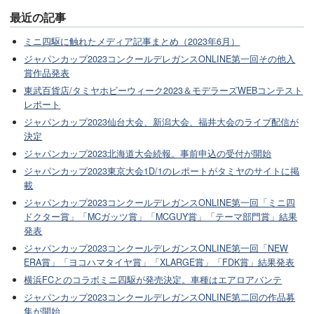
最近の記事
ミニ四駆に触れたメディア記事まとめ（2023年6月）
ジャパンカップ2023コンクールデレガンスONLINE第一回その他入
賞作品発表
東武百貨店/タミヤホビーウィーク2023＆モデラーズWEBコンテスト
レポート
ジャパンカップ2023仙台大会、新潟大会、福井大会のライブ配信が
決定
ジャパンカップ2023北海道大会続報。事前申込の受付が開始
ジャパンカップ2023東京大会1D/1のレポートがタミヤのサイトに掲
載
ジャパンカップ2023コンクールデレガンスONLINE第一回「ミニ四
ドクター賞」「MCガッツ賞」「MCGUY賞」「テーマ部門賞」結果
発表
ジャパンカップ2023コンクールデレガンスONLINE第一回「NEW
ERA賞」「ヨコハマタイヤ賞」「XLARGE賞」「FDK賞」結果発表
横浜FCとのコラボミニ四駆が発売決定。車種はエアロアバンテ
ジャパンカップ2023コンクールデレガンスONLINE第二回の作品募
集が開始