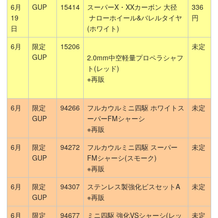
6月
GUP
15414
スーパーX・XXカーボン 大径
336
19
ナローホイール&バレルタイヤ
円
日
(ホワイト)
6月
限定
15206
未定
GUP
2.0mm中空軽量プロペラシャフ
ト(レッド)
※再販
6月
限定
94266
フルカウルミニ四駆 ホワイトス
未定
GUP
ーパーFMシャーシ
※再販
6月
限定
94272
フルカウルミニ四駆 スーパー
未定
GUP
FMシャーシ(スモーク)
※再販
6月
限定
94307
ステンレス製強化ビスセットA
未定
GUP
※再販
6月
限定
94677
ミニ四駆 強化VSシャーシ(レッ
未定