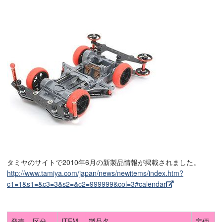
タミヤのサイトで2010年6月の新製品情報が掲載されました。
http://www.tamiya.com/japan/news/newitems/index.htm?
c1=1&s1=&c3=3&s2=&c2=999999&col=3#calendar
発売
区分
ITEM
製品名
定価