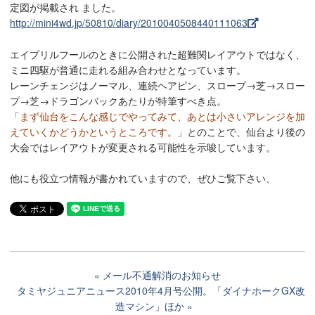
定図が掲載され ました。
http://mini4wd.jp/50810/diary/2010040508440111063
エイプリルフールのときに公開された超難関レイアウトではなく、
ミニ四駆が普通に走れる組み合わせとなっています。
レーンチェンジはノーマル、連続ヘアピン、スロープ→芝→スロー
プ→芝→ドラゴンバックあたりが特筆すべき点。
「
まず仙台をこんな感じでやってみて、あとは小さいアレンジを加
えていくかどうかというところです。
」とのことで、仙台より後の
大会ではレイアウトが変更される可能性を示唆しています。
他にも役立つ情報が書かれていますので、ぜひご覧下さい、
メール不通解消のお知らせ
タミヤジュニアニュース2010年4月号公開。「ダイナホークGX改
造マシン」ほか