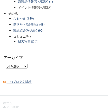
新製品情報(ラジ四駆) (1)
イベント情報(ラジ四駆)
その他
よもやま (140)
増刊号・激闘記録 (48)
製品紹介(その他) (90)
コミュニティ
脱力写真室 (4)
アーカイブ
このブログを購読
ホーム
全ての記事