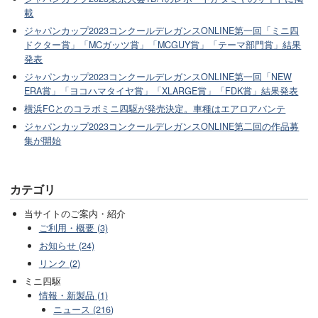
載
ジャパンカップ2023コンクールデレガンスONLINE第一回「ミニ四
ドクター賞」「MCガッツ賞」「MCGUY賞」「テーマ部門賞」結果
発表
ジャパンカップ2023コンクールデレガンスONLINE第一回「NEW
ERA賞」「ヨコハマタイヤ賞」「XLARGE賞」「FDK賞」結果発表
横浜FCとのコラボミニ四駆が発売決定。車種はエアロアバンテ
ジャパンカップ2023コンクールデレガンスONLINE第二回の作品募
集が開始
カテゴリ
当サイトのご案内・紹介
ご利用・概要 (3)
お知らせ (24)
リンク (2)
ミニ四駆
情報・新製品 (1)
ニュース (216)