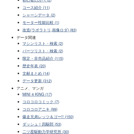
コース紹介 (11)
シャーシデータ (2)
モーター性能比較 (1)
改造(ラボラトリ,画像ロダ) (83)
データ関連
マシンリスト・検索 (2)
パーツリスト・検索 (2)
限定・非売品紹介 (115)
歴史年表 (20)
文献まとめ (14)
データ更新 (312)
アニメ、マンガ
MINI 4 KING (17)
コロコロコミック (7)
コロコロアニキ (99)
爆走兄弟レッツ＆ゴー!! (150)
ダッシュ！四駆郎 (53)
二ツ星駆動力学研究所 (30)