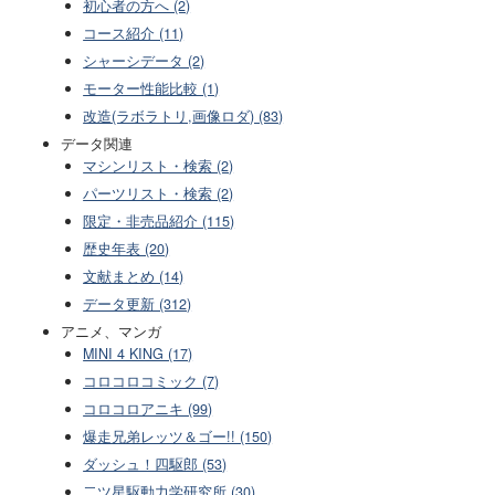
初心者の方へ (2)
コース紹介 (11)
シャーシデータ (2)
モーター性能比較 (1)
改造(ラボラトリ,画像ロダ) (83)
データ関連
マシンリスト・検索 (2)
パーツリスト・検索 (2)
限定・非売品紹介 (115)
歴史年表 (20)
文献まとめ (14)
データ更新 (312)
アニメ、マンガ
MINI 4 KING (17)
コロコロコミック (7)
コロコロアニキ (99)
爆走兄弟レッツ＆ゴー!! (150)
ダッシュ！四駆郎 (53)
二ツ星駆動力学研究所 (30)