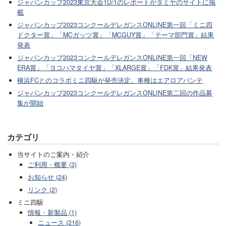
ジャパンカップ2023東京大会1D/1のレポートがタミヤのサイトに掲
載
ジャパンカップ2023コンクールデレガンスONLINE第一回「ミニ四
ドクター賞」「MCガッツ賞」「MCGUY賞」「テーマ部門賞」結果
発表
ジャパンカップ2023コンクールデレガンスONLINE第一回「NEW
ERA賞」「ヨコハマタイヤ賞」「XLARGE賞」「FDK賞」結果発表
横浜FCとのコラボミニ四駆が発売決定。車種はエアロアバンテ
ジャパンカップ2023コンクールデレガンスONLINE第二回の作品募
集が開始
カテゴリ
当サイトのご案内・紹介
ご利用・概要 (3)
お知らせ (24)
リンク (2)
ミニ四駆
情報・新製品 (1)
ニュース (216)