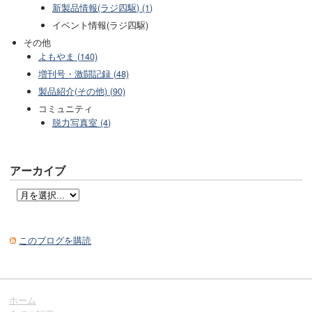
新製品情報(ラジ四駆) (1)
イベント情報(ラジ四駆)
その他
よもやま (140)
増刊号・激闘記録 (48)
製品紹介(その他) (90)
コミュニティ
脱力写真室 (4)
アーカイブ
このブログを購読
ホーム