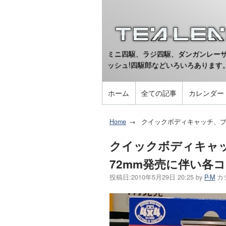
ミニ四駆、ラジ四駆、ダンガンレーサ
ッシュ!四駆郎などいろいろあります
ホーム
全ての記事
カレンダー
Home
クイックボディキャッチ、ブ
クイックボディキャッ
72mm発売に伴い各
投稿日:
2010年5月29日 20:25
by
P-M
カ