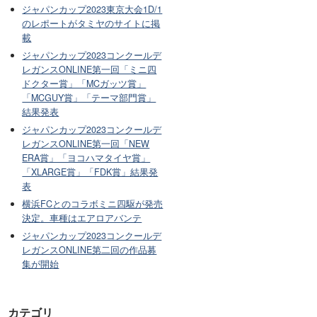
ジャパンカップ2023東京大会1D/1
のレポートがタミヤのサイトに掲
載
ジャパンカップ2023コンクールデ
レガンスONLINE第一回「ミニ四
ドクター賞」「MCガッツ賞」
「MCGUY賞」「テーマ部門賞」
結果発表
ジャパンカップ2023コンクールデ
レガンスONLINE第一回「NEW
ERA賞」「ヨコハマタイヤ賞」
「XLARGE賞」「FDK賞」結果発
表
横浜FCとのコラボミニ四駆が発売
決定。車種はエアロアバンテ
ジャパンカップ2023コンクールデ
レガンスONLINE第二回の作品募
集が開始
カテゴリ