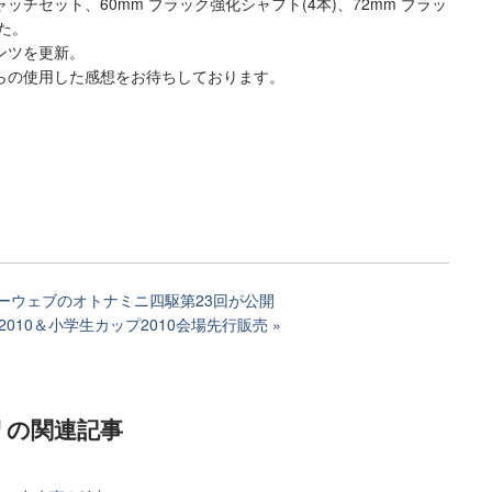
ャッチセット、60mm ブラック強化シャフト(4本)、72mm ブラッ
た。
ンツを更新。
らの使用した感想をお待ちしております。
ーウェブのオトナミニ四駆第23回が公開
2010＆小学生カップ2010会場先行販売
リ
の関連記事