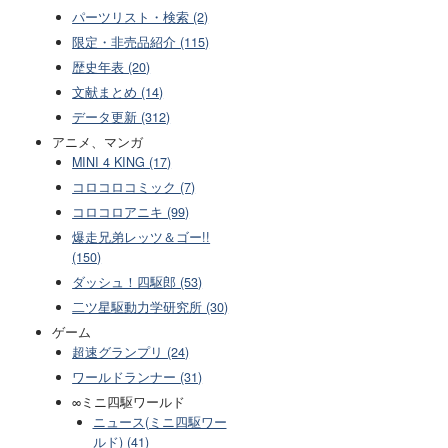
パーツリスト・検索 (2)
限定・非売品紹介 (115)
歴史年表 (20)
文献まとめ (14)
データ更新 (312)
アニメ、マンガ
MINI 4 KING (17)
コロコロコミック (7)
コロコロアニキ (99)
爆走兄弟レッツ＆ゴー!!
(150)
ダッシュ！四駆郎 (53)
二ツ星駆動力学研究所 (30)
ゲーム
超速グランプリ (24)
ワールドランナー (31)
∞ミニ四駆ワールド
ニュース(ミニ四駆ワー
ルド) (41)