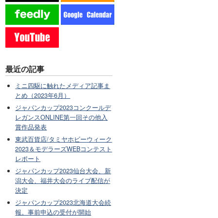
最近の記事
ミニ四駆に触れたメディア記事ま
とめ（2023年6月）
ジャパンカップ2023コンクールデ
レガンスONLINE第一回その他入
賞作品発表
東武百貨店/タミヤホビーウィーク
2023＆モデラーズWEBコンテスト
レポート
ジャパンカップ2023仙台大会、新
潟大会、福井大会のライブ配信が
決定
ジャパンカップ2023北海道大会続
報。事前申込の受付が開始