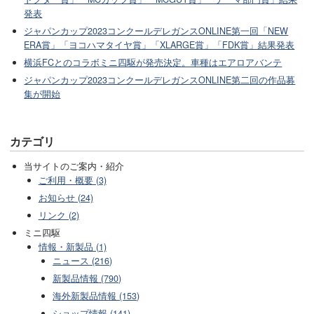
発表
ジャパンカップ2023コンクールデレガンスONLINE第一回「NEW
ERA賞」「ヨコハマタイヤ賞」「XLARGE賞」「FDK賞」結果発表
横浜FCとのコラボミニ四駆が発売決定。車種はエアロアバンテ
ジャパンカップ2023コンクールデレガンスONLINE第二回の作品募
集が開始
カテゴリ
当サイトのご案内・紹介
ご利用・概要 (3)
お知らせ (24)
リンク (2)
ミニ四駆
情報・新製品 (1)
ニュース (216)
新製品情報 (790)
海外新製品情報 (153)
ショップ情報 (141)