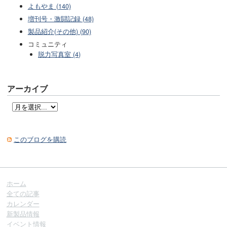
よもやま (140)
増刊号・激闘記録 (48)
製品紹介(その他) (90)
コミュニティ
脱力写真室 (4)
アーカイブ
このブログを購読
ホーム
全ての記事
カレンダー
新製品情報
イベント情報