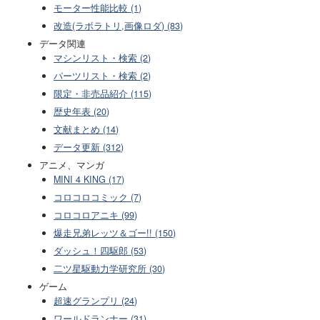
モーター性能比較 (1)
改造(ラボラトリ,画像ロダ) (83)
データ関連
マシンリスト・検索 (2)
パーツリスト・検索 (2)
限定・非売品紹介 (115)
歴史年表 (20)
文献まとめ (14)
データ更新 (312)
アニメ、マンガ
MINI 4 KING (17)
コロコロコミック (7)
コロコロアニキ (99)
爆走兄弟レッツ＆ゴー!! (150)
ダッシュ！四駆郎 (53)
二ツ星駆動力学研究所 (30)
ゲーム
超速グランプリ (24)
ワールドランナー (31)