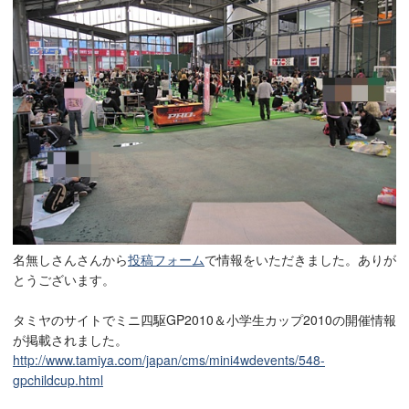
名無しさんさんから
投稿フォーム
で情報をいただきました。ありが
とうございます。
タミヤのサイトでミニ四駆GP2010＆小学生カップ2010の開催情報
が掲載されました。
http://www.tamiya.com/japan/cms/mini4wdevents/548-
gpchildcup.html