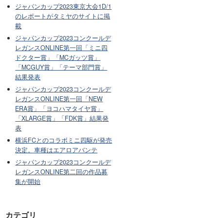
ジャパンカップ2023東京大会1D/1
のレポートがタミヤのサイトに掲
載
ジャパンカップ2023コンクールデ
レガンスONLINE第一回「ミニ四
ドクター賞」「MCガッツ賞」
「MCGUY賞」「テーマ部門賞」
結果発表
ジャパンカップ2023コンクールデ
レガンスONLINE第一回「NEW
ERA賞」「ヨコハマタイヤ賞」
「XLARGE賞」「FDK賞」結果発
表
横浜FCとのコラボミニ四駆が発売
決定。車種はエアロアバンテ
ジャパンカップ2023コンクールデ
レガンスONLINE第二回の作品募
集が開始
カテゴリ