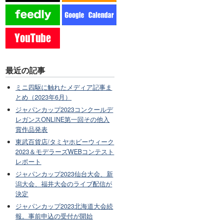
最近の記事
ミニ四駆に触れたメディア記事ま
とめ（2023年6月）
ジャパンカップ2023コンクールデ
レガンスONLINE第一回その他入
賞作品発表
東武百貨店/タミヤホビーウィーク
2023＆モデラーズWEBコンテスト
レポート
ジャパンカップ2023仙台大会、新
潟大会、福井大会のライブ配信が
決定
ジャパンカップ2023北海道大会続
報。事前申込の受付が開始