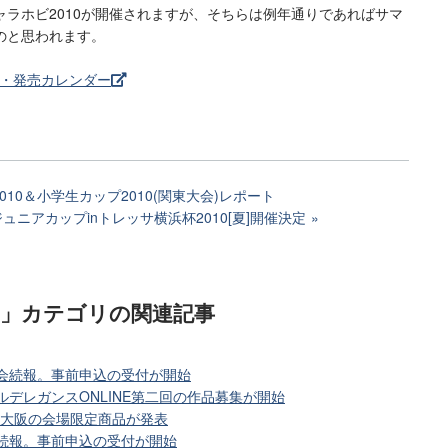
ラホビ2010が開催されますが、そちらは例年通りであればサマ
のと思われます。
ト・発売カレンダー
010＆小学生カップ2010(関東大会)レポート
ジュニアカップinトレッサ横浜杯2010[夏]開催決定
)」カテゴリ
の関連記事
大会続報。事前申込の受付が開始
ルデレガンスONLINE第二回の作品募集が開始
in 大阪の会場限定商品が発表
会続報。事前申込の受付が開始