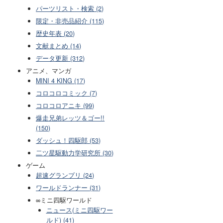
パーツリスト・検索 (2)
限定・非売品紹介 (115)
歴史年表 (20)
文献まとめ (14)
データ更新 (312)
アニメ、マンガ
MINI 4 KING (17)
コロコロコミック (7)
コロコロアニキ (99)
爆走兄弟レッツ＆ゴー!!
(150)
ダッシュ！四駆郎 (53)
二ツ星駆動力学研究所 (30)
ゲーム
超速グランプリ (24)
ワールドランナー (31)
∞ミニ四駆ワールド
ニュース(ミニ四駆ワー
ルド) (41)