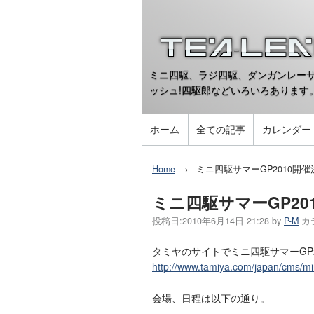
ミニ四駆、ラジ四駆、ダンガンレーサ
ッシュ!四駆郎などいろいろあります
ホーム
全ての記事
カレンダー
Home
ミニ四駆サマーGP2010開催
ミニ四駆サマーGP20
投稿日:
2010年6月14日 21:28
by
P-M
カ
タミヤのサイトでミニ四駆サマーGP
http://www.tamiya.com/japan/cms/m
会場、日程は以下の通り。