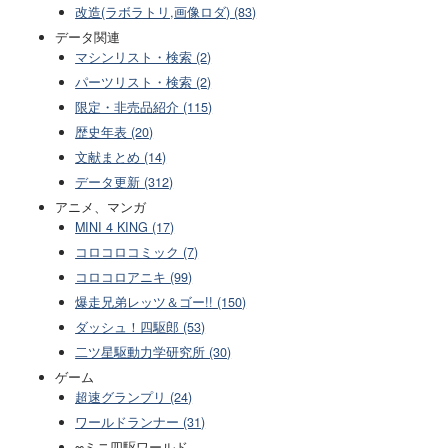
改造(ラボラトリ,画像ロダ) (83)
データ関連
マシンリスト・検索 (2)
パーツリスト・検索 (2)
限定・非売品紹介 (115)
歴史年表 (20)
文献まとめ (14)
データ更新 (312)
アニメ、マンガ
MINI 4 KING (17)
コロコロコミック (7)
コロコロアニキ (99)
爆走兄弟レッツ＆ゴー!! (150)
ダッシュ！四駆郎 (53)
二ツ星駆動力学研究所 (30)
ゲーム
超速グランプリ (24)
ワールドランナー (31)
∞ミニ四駆ワールド