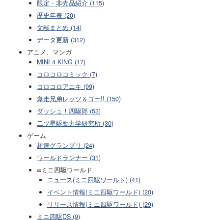
限定・非売品紹介 (115)
歴史年表 (20)
文献まとめ (14)
データ更新 (312)
アニメ、マンガ
MINI 4 KING (17)
コロコロコミック (7)
コロコロアニキ (99)
爆走兄弟レッツ＆ゴー!! (150)
ダッシュ！四駆郎 (53)
二ツ星駆動力学研究所 (30)
ゲーム
超速グランプリ (24)
ワールドランナー (31)
∞ミニ四駆ワールド
ニュース(ミニ四駆ワールド) (41)
イベント情報(ミニ四駆ワールド) (20)
リリース情報(ミニ四駆ワールド) (29)
ミニ四駆DS (9)