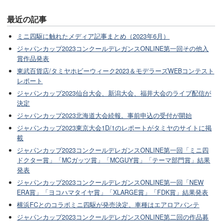
最近の記事
ミニ四駆に触れたメディア記事まとめ（2023年6月）
ジャパンカップ2023コンクールデレガンスONLINE第一回その他入
賞作品発表
東武百貨店/タミヤホビーウィーク2023＆モデラーズWEBコンテスト
レポート
ジャパンカップ2023仙台大会、新潟大会、福井大会のライブ配信が
決定
ジャパンカップ2023北海道大会続報。事前申込の受付が開始
ジャパンカップ2023東京大会1D/1のレポートがタミヤのサイトに掲
載
ジャパンカップ2023コンクールデレガンスONLINE第一回「ミニ四
ドクター賞」「MCガッツ賞」「MCGUY賞」「テーマ部門賞」結果
発表
ジャパンカップ2023コンクールデレガンスONLINE第一回「NEW
ERA賞」「ヨコハマタイヤ賞」「XLARGE賞」「FDK賞」結果発表
横浜FCとのコラボミニ四駆が発売決定。車種はエアロアバンテ
ジャパンカップ2023コンクールデレガンスONLINE第二回の作品募