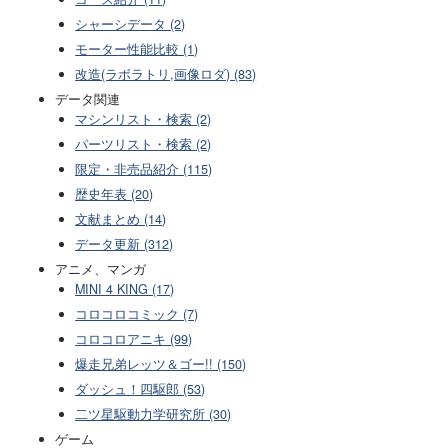
シャーシデータ (2)
モーター性能比較 (1)
改造(ラボラトリ,画像ロダ) (83)
データ関連
マシンリスト・検索 (2)
パーツリスト・検索 (2)
限定・非売品紹介 (115)
歴史年表 (20)
文献まとめ (14)
データ更新 (312)
アニメ、マンガ
MINI 4 KING (17)
コロコロコミック (7)
コロコロアニキ (99)
爆走兄弟レッツ＆ゴー!! (150)
ダッシュ！四駆郎 (53)
二ツ星駆動力学研究所 (30)
ゲーム