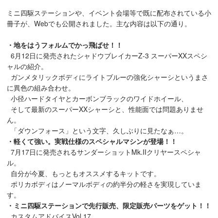
ミニ四駆ステーションや、イベント会場等で既に配布されている小
冊子が、Webでも公開されました。主な内容は以下の通り。
・地をはうフォルムでかっ飛ばせ！！
6月12日に発売されたシャドウブレイカーZ-3 スーパーXXスペシ
ャルの紹介。
ガンメタリックボディにライトブルーの強化シャーシというまさ
に異色の組み合わせ。
小径ハードタイヤとカーボンブラックのワイドホイール、
そして最新のスーパーXXシャーシと、性能面では問題ありませ
ん。
「ダウンフォース」という文字、久しぶりに見たなぁ…。
・軽くて強い。実戦仕様のスペシャルマシンが登場！！
7月17日に発売されるサンダーショットMk.IIクリヤースペシャ
ル。
自分が今夏、もっともオススメするキットです。
ポリカボディはノーマルボディの約半分の軽さを実現していま
す。
・ミニ四駆ステーションで先行販売、限定販売パーツをゲット！！
カスタムアドバイスVol.17。