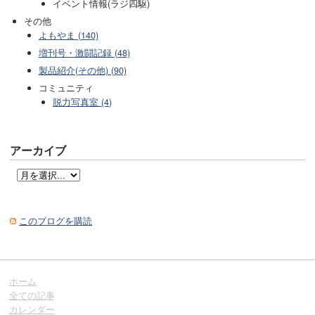
イベント情報(ラジ四駆)
その他
よもやま (140)
増刊号・激闘記録 (48)
製品紹介(その他) (90)
コミュニティ
脱力写真室 (4)
アーカイブ
このブログを購読
ホーム
全ての記事
カレンダー