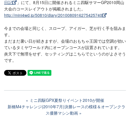
日記
」にて、8月15日に開催されるミニ四駆サマーGP2010岡山
大会のコースレイアウトが掲載されました。
http://mini4wd.jp/50810/diary/2010080916275425740
今までの会場と同じく、スロープ、アイガー、芝が行く手を阻みま
す。
まだまだ暑い日が続きますが、会場のおもちゃ王国では空調が効い
ているタミヤワールド内にオープンコースが設置されています。
炎天下で無理をせず、セッティングはこちらでというのがよさそう
です。
ミニ四駆GPX夏祭りイベント2010が開催
新橋M4チャレンジ(2010年7月)決勝レースの模様＆オープンクラ
ス優勝マシン動画