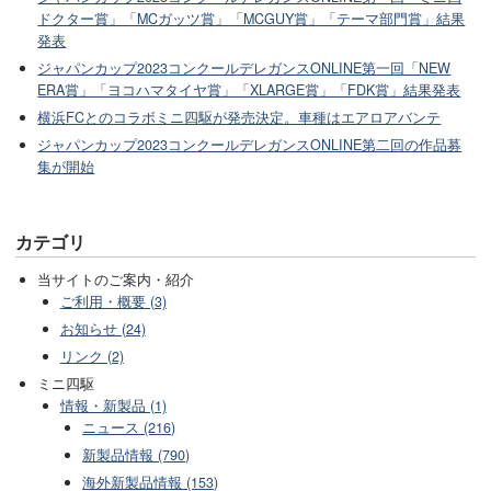
ドクター賞」「MCガッツ賞」「MCGUY賞」「テーマ部門賞」結果
発表
ジャパンカップ2023コンクールデレガンスONLINE第一回「NEW
ERA賞」「ヨコハマタイヤ賞」「XLARGE賞」「FDK賞」結果発表
横浜FCとのコラボミニ四駆が発売決定。車種はエアロアバンテ
ジャパンカップ2023コンクールデレガンスONLINE第二回の作品募
集が開始
カテゴリ
当サイトのご案内・紹介
ご利用・概要 (3)
お知らせ (24)
リンク (2)
ミニ四駆
情報・新製品 (1)
ニュース (216)
新製品情報 (790)
海外新製品情報 (153)