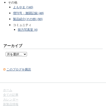
その他
よもやま (140)
増刊号・激闘記録 (48)
製品紹介(その他) (90)
コミュニティ
脱力写真室 (4)
アーカイブ
このブログを購読
ホーム
全ての記事
カレンダー
新製品情報