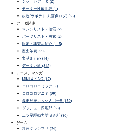
シャーシデータ (2)
モーター性能比較 (1)
改造(ラボラトリ,画像ロダ) (83)
データ関連
マシンリスト・検索 (2)
パーツリスト・検索 (2)
限定・非売品紹介 (115)
歴史年表 (20)
文献まとめ (14)
データ更新 (312)
アニメ、マンガ
MINI 4 KING (17)
コロコロコミック (7)
コロコロアニキ (99)
爆走兄弟レッツ＆ゴー!! (150)
ダッシュ！四駆郎 (53)
二ツ星駆動力学研究所 (30)
ゲーム
超速グランプリ (24)