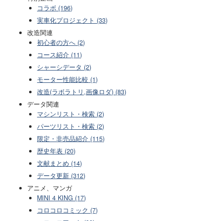
コラボ (196)
実車化プロジェクト (33)
改造関連
初心者の方へ (2)
コース紹介 (11)
シャーシデータ (2)
モーター性能比較 (1)
改造(ラボラトリ,画像ロダ) (83)
データ関連
マシンリスト・検索 (2)
パーツリスト・検索 (2)
限定・非売品紹介 (115)
歴史年表 (20)
文献まとめ (14)
データ更新 (312)
アニメ、マンガ
MINI 4 KING (17)
コロコロコミック (7)