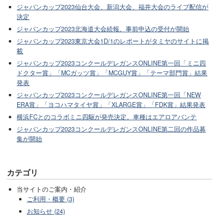
ジャパンカップ2023仙台大会、新潟大会、福井大会のライブ配信が
決定
ジャパンカップ2023北海道大会続報。事前申込の受付が開始
ジャパンカップ2023東京大会1D/1のレポートがタミヤのサイトに掲
載
ジャパンカップ2023コンクールデレガンスONLINE第一回「ミニ四
ドクター賞」「MCガッツ賞」「MCGUY賞」「テーマ部門賞」結果
発表
ジャパンカップ2023コンクールデレガンスONLINE第一回「NEW
ERA賞」「ヨコハマタイヤ賞」「XLARGE賞」「FDK賞」結果発表
横浜FCとのコラボミニ四駆が発売決定。車種はエアロアバンテ
ジャパンカップ2023コンクールデレガンスONLINE第二回の作品募
集が開始
カテゴリ
当サイトのご案内・紹介
ご利用・概要 (3)
お知らせ (24)