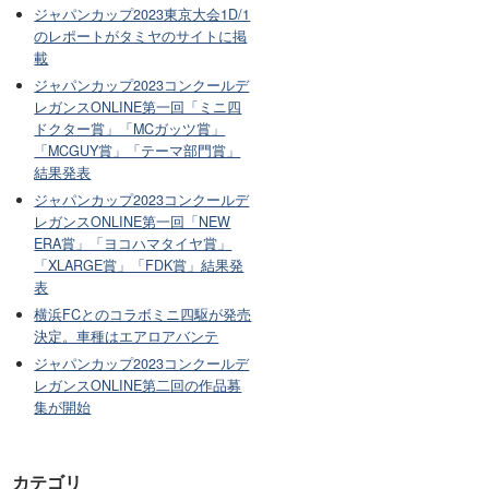
ジャパンカップ2023東京大会1D/1
のレポートがタミヤのサイトに掲
載
ジャパンカップ2023コンクールデ
レガンスONLINE第一回「ミニ四
ドクター賞」「MCガッツ賞」
「MCGUY賞」「テーマ部門賞」
結果発表
ジャパンカップ2023コンクールデ
レガンスONLINE第一回「NEW
ERA賞」「ヨコハマタイヤ賞」
「XLARGE賞」「FDK賞」結果発
表
横浜FCとのコラボミニ四駆が発売
決定。車種はエアロアバンテ
ジャパンカップ2023コンクールデ
レガンスONLINE第二回の作品募
集が開始
カテゴリ