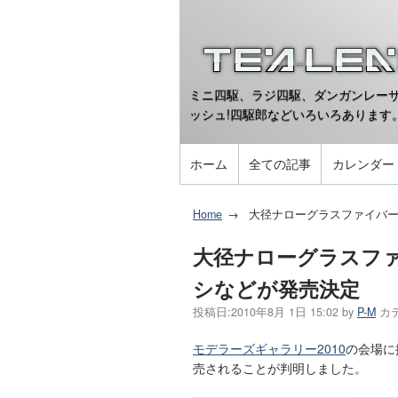
ミニ四駆、ラジ四駆、ダンガンレーサ
ッシュ!四駆郎などいろいろあります
ホーム
全ての記事
カレンダー
Home
大径ナローグラスファイバー
大径ナローグラスファ
シなどが発売決定
投稿日:
2010年8月 1日 15:02
by
P-M
カ
モデラーズギャラリー2010
の会場に
売されることが判明しました。