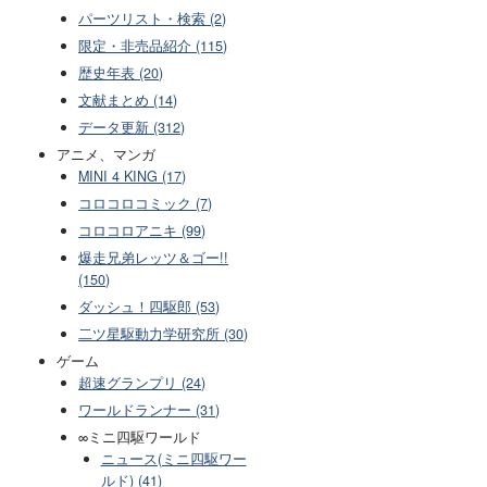
パーツリスト・検索 (2)
限定・非売品紹介 (115)
歴史年表 (20)
文献まとめ (14)
データ更新 (312)
アニメ、マンガ
MINI 4 KING (17)
コロコロコミック (7)
コロコロアニキ (99)
爆走兄弟レッツ＆ゴー!!
(150)
ダッシュ！四駆郎 (53)
二ツ星駆動力学研究所 (30)
ゲーム
超速グランプリ (24)
ワールドランナー (31)
∞ミニ四駆ワールド
ニュース(ミニ四駆ワー
ルド) (41)