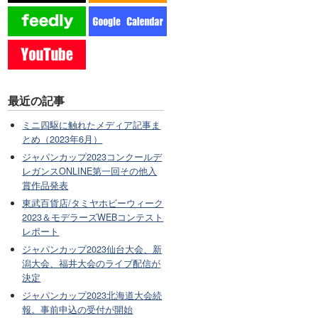
最近の記事
ミニ四駆に触れたメディア記事ま
とめ（2023年6月）
ジャパンカップ2023コンクールデ
レガンスONLINE第一回その他入
賞作品発表
東武百貨店/タミヤホビーウィーク
2023＆モデラーズWEBコンテスト
レポート
ジャパンカップ2023仙台大会、新
潟大会、福井大会のライブ配信が
決定
ジャパンカップ2023北海道大会続
報。事前申込の受付が開始