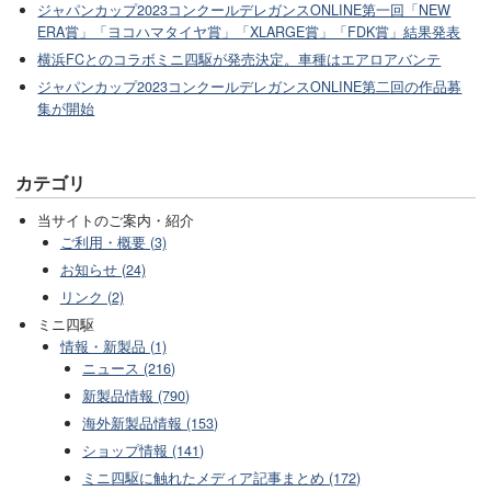
ジャパンカップ2023コンクールデレガンスONLINE第一回「NEW
ERA賞」「ヨコハマタイヤ賞」「XLARGE賞」「FDK賞」結果発表
横浜FCとのコラボミニ四駆が発売決定。車種はエアロアバンテ
ジャパンカップ2023コンクールデレガンスONLINE第二回の作品募
集が開始
カテゴリ
当サイトのご案内・紹介
ご利用・概要 (3)
お知らせ (24)
リンク (2)
ミニ四駆
情報・新製品 (1)
ニュース (216)
新製品情報 (790)
海外新製品情報 (153)
ショップ情報 (141)
ミニ四駆に触れたメディア記事まとめ (172)