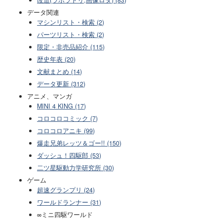
改造(ラボラトリ,画像ロダ) (83)
データ関連
マシンリスト・検索 (2)
パーツリスト・検索 (2)
限定・非売品紹介 (115)
歴史年表 (20)
文献まとめ (14)
データ更新 (312)
アニメ、マンガ
MINI 4 KING (17)
コロコロコミック (7)
コロコロアニキ (99)
爆走兄弟レッツ＆ゴー!! (150)
ダッシュ！四駆郎 (53)
二ツ星駆動力学研究所 (30)
ゲーム
超速グランプリ (24)
ワールドランナー (31)
∞ミニ四駆ワールド