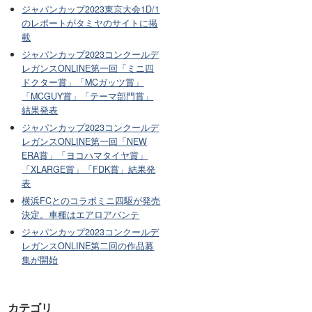
ジャパンカップ2023東京大会1D/1
のレポートがタミヤのサイトに掲
載
ジャパンカップ2023コンクールデ
レガンスONLINE第一回「ミニ四
ドクター賞」「MCガッツ賞」
「MCGUY賞」「テーマ部門賞」
結果発表
ジャパンカップ2023コンクールデ
レガンスONLINE第一回「NEW
ERA賞」「ヨコハマタイヤ賞」
「XLARGE賞」「FDK賞」結果発
表
横浜FCとのコラボミニ四駆が発売
決定。車種はエアロアバンテ
ジャパンカップ2023コンクールデ
レガンスONLINE第二回の作品募
集が開始
カテゴリ