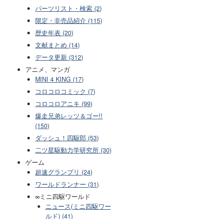
パーツリスト・検索 (2)
限定・非売品紹介 (115)
歴史年表 (20)
文献まとめ (14)
データ更新 (312)
アニメ、マンガ
MINI 4 KING (17)
コロコロコミック (7)
コロコロアニキ (99)
爆走兄弟レッツ＆ゴー!!
(150)
ダッシュ！四駆郎 (53)
二ツ星駆動力学研究所 (30)
ゲーム
超速グランプリ (24)
ワールドランナー (31)
∞ミニ四駆ワールド
ニュース(ミニ四駆ワー
ルド) (41)