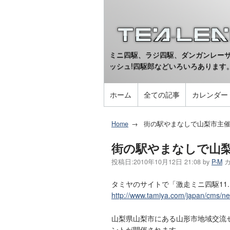
ミニ四駆、ラジ四駆、ダンガンレーサ
ッシュ!四駆郎などいろいろあります
ホーム
全ての記事
カレンダー
Home
街の駅やまなしで山梨市主
街の駅やまなしで山
投稿日:
2010年10月12日 21:08
by
P-M
タミヤのサイトで「激走ミニ四駆11.
http://www.tamiya.com/japan/cms/n
山梨県山梨市にある山形市地域交流
ントが開催されます。