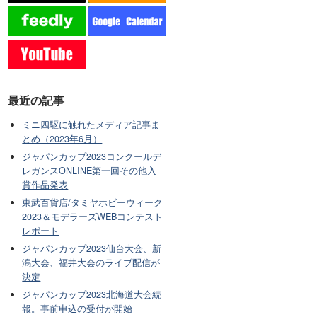
最近の記事
ミニ四駆に触れたメディア記事ま
とめ（2023年6月）
ジャパンカップ2023コンクールデ
レガンスONLINE第一回その他入
賞作品発表
東武百貨店/タミヤホビーウィーク
2023＆モデラーズWEBコンテスト
レポート
ジャパンカップ2023仙台大会、新
潟大会、福井大会のライブ配信が
決定
ジャパンカップ2023北海道大会続
報。事前申込の受付が開始