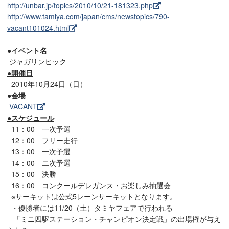
http://unbar.jp/topics/2010/10/21-181323.php
http://www.tamiya.com/japan/cms/newstopics/790-
vacant101024.html
●イベント名
ジャガリンピック
●開催日
2010年10月24日（日）
●会場
VACANT
●スケジュール
11：00 一次予選
12：00 フリー走行
13：00 一次予選
14：00 二次予選
15：00 決勝
16：00 コンクールデレガンス・お楽しみ抽選会
※サーキットは公式5レーンサーキットとなります。
・優勝者には11/20（土）タミヤフェアで行われる
「ミニ四駆ステーション・チャンピオン決定戦」の出場権が与え