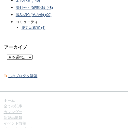
よもやま (140)
増刊号・激闘記録 (48)
製品紹介(その他) (90)
コミュニティ
脱力写真室 (4)
アーカイブ
このブログを購読
ホーム
全ての記事
カレンダー
新製品情報
イベント情報