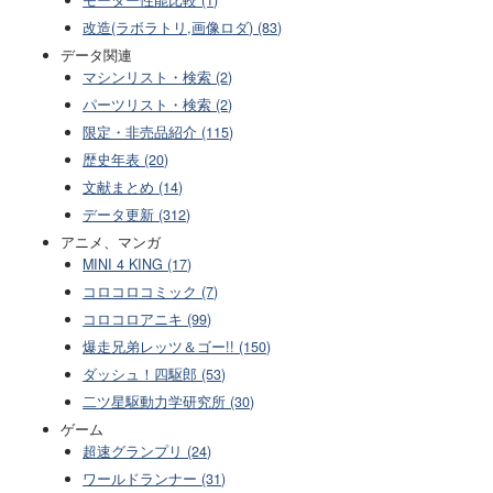
モーター性能比較 (1)
改造(ラボラトリ,画像ロダ) (83)
データ関連
マシンリスト・検索 (2)
パーツリスト・検索 (2)
限定・非売品紹介 (115)
歴史年表 (20)
文献まとめ (14)
データ更新 (312)
アニメ、マンガ
MINI 4 KING (17)
コロコロコミック (7)
コロコロアニキ (99)
爆走兄弟レッツ＆ゴー!! (150)
ダッシュ！四駆郎 (53)
二ツ星駆動力学研究所 (30)
ゲーム
超速グランプリ (24)
ワールドランナー (31)