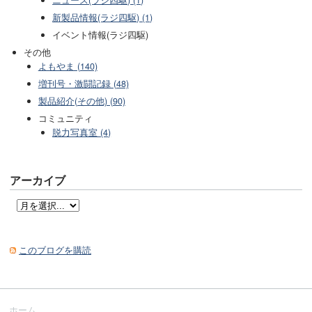
ニュース(ラジ四駆) (1)
新製品情報(ラジ四駆) (1)
イベント情報(ラジ四駆)
その他
よもやま (140)
増刊号・激闘記録 (48)
製品紹介(その他) (90)
コミュニティ
脱力写真室 (4)
アーカイブ
このブログを購読
ホーム