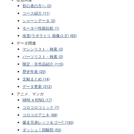
初心者の方へ (2)
コース紹介 (11)
シャーシデータ (2)
モーター性能比較 (1)
改造(ラボラトリ,画像ロダ) (83)
データ関連
マシンリスト・検索 (2)
パーツリスト・検索 (2)
限定・非売品紹介 (115)
歴史年表 (20)
文献まとめ (14)
データ更新 (312)
アニメ、マンガ
MINI 4 KING (17)
コロコロコミック (7)
コロコロアニキ (99)
爆走兄弟レッツ＆ゴー!! (150)
ダッシュ！四駆郎 (53)