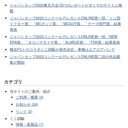
ジャパンカップ2023東京大会1D/1のレポートがタミヤのサイトに掲
載
ジャパンカップ2023コンクールデレガンスONLINE第一回「ミニ四
ドクター賞」「MCガッツ賞」「MCGUY賞」「テーマ部門賞」結果
発表
ジャパンカップ2023コンクールデレガンスONLINE第一回「NEW
ERA賞」「ヨコハマタイヤ賞」「XLARGE賞」「FDK賞」結果発表
横浜FCとのコラボミニ四駆が発売決定。車種はエアロアバンテ
ジャパンカップ2023コンクールデレガンスONLINE第二回の作品募
集が開始
カテゴリ
当サイトのご案内・紹介
ご利用・概要 (3)
お知らせ (24)
リンク (2)
ミニ四駆
情報・新製品 (1)