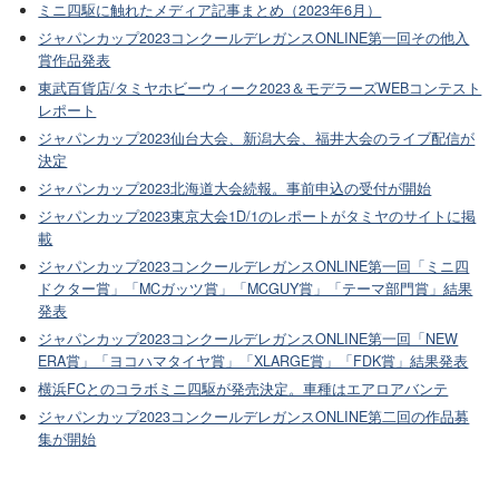
ミニ四駆に触れたメディア記事まとめ（2023年6月）
ジャパンカップ2023コンクールデレガンスONLINE第一回その他入
賞作品発表
東武百貨店/タミヤホビーウィーク2023＆モデラーズWEBコンテスト
レポート
ジャパンカップ2023仙台大会、新潟大会、福井大会のライブ配信が
決定
ジャパンカップ2023北海道大会続報。事前申込の受付が開始
ジャパンカップ2023東京大会1D/1のレポートがタミヤのサイトに掲
載
ジャパンカップ2023コンクールデレガンスONLINE第一回「ミニ四
ドクター賞」「MCガッツ賞」「MCGUY賞」「テーマ部門賞」結果
発表
ジャパンカップ2023コンクールデレガンスONLINE第一回「NEW
ERA賞」「ヨコハマタイヤ賞」「XLARGE賞」「FDK賞」結果発表
横浜FCとのコラボミニ四駆が発売決定。車種はエアロアバンテ
ジャパンカップ2023コンクールデレガンスONLINE第二回の作品募
集が開始