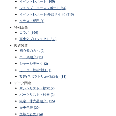
イベントレポート (365)
ショップ、コースレポート (54)
イベントレポート(外部サイト) (315)
クラス・部門 (1)
特別企画
コラボ (196)
実車化プロジェクト (33)
改造関連
初心者の方へ (2)
コース紹介 (11)
シャーシデータ (2)
モーター性能比較 (1)
改造(ラボラトリ,画像ロダ) (83)
データ関連
マシンリスト・検索 (2)
パーツリスト・検索 (2)
限定・非売品紹介 (115)
歴史年表 (20)
文献まとめ (14)