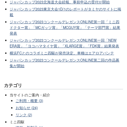
ジャパンカップ2023北海道大会続報。事前申込の受付が開始
ジャパンカップ2023東京大会1D/1のレポートがタミヤのサイトに掲
載
ジャパンカップ2023コンクールデレガンスONLINE第一回「ミニ四
ドクター賞」「MCガッツ賞」「MCGUY賞」「テーマ部門賞」結果
発表
ジャパンカップ2023コンクールデレガンスONLINE第一回「NEW
ERA賞」「ヨコハマタイヤ賞」「XLARGE賞」「FDK賞」結果発表
横浜FCとのコラボミニ四駆が発売決定。車種はエアロアバンテ
ジャパンカップ2023コンクールデレガンスONLINE第二回の作品募
集が開始
カテゴリ
当サイトのご案内・紹介
ご利用・概要 (3)
お知らせ (24)
リンク (2)
ミニ四駆