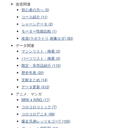
改造関連
初心者の方へ (2)
コース紹介 (11)
シャーシデータ (2)
モーター性能比較 (1)
改造(ラボラトリ,画像ロダ) (83)
データ関連
マシンリスト・検索 (2)
パーツリスト・検索 (2)
限定・非売品紹介 (115)
歴史年表 (20)
文献まとめ (14)
データ更新 (312)
アニメ、マンガ
MINI 4 KING (17)
コロコロコミック (7)
コロコロアニキ (99)
爆走兄弟レッツ＆ゴー!! (150)