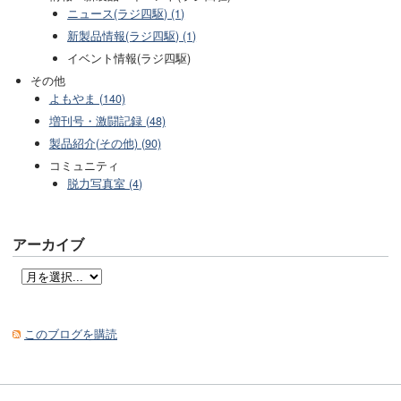
ニュース(ラジ四駆) (1)
新製品情報(ラジ四駆) (1)
イベント情報(ラジ四駆)
その他
よもやま (140)
増刊号・激闘記録 (48)
製品紹介(その他) (90)
コミュニティ
脱力写真室 (4)
アーカイブ
このブログを購読