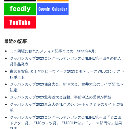
最近の記事
ミニ四駆に触れたメディア記事まとめ（2023年6月）
ジャパンカップ2023コンクールデレガンスONLINE第一回その他入
賞作品発表
東武百貨店/タミヤホビーウィーク2023＆モデラーズWEBコンテスト
レポート
ジャパンカップ2023仙台大会、新潟大会、福井大会のライブ配信が
決定
ジャパンカップ2023北海道大会続報。事前申込の受付が開始
ジャパンカップ2023東京大会1D/1のレポートがタミヤのサイトに掲
載
ジャパンカップ2023コンクールデレガンスONLINE第一回「ミニ四
ドクター賞」「MCガッツ賞」「MCGUY賞」「テーマ部門賞」結果
発表