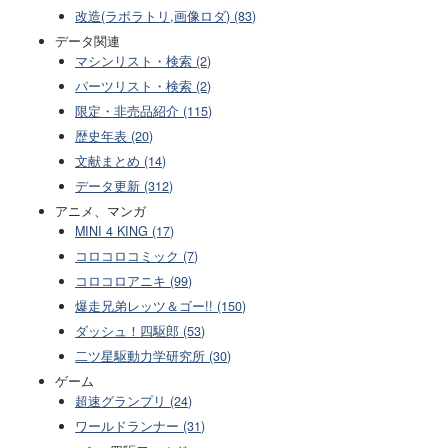
改造(ラボラトリ,画像ロダ) (83)
データ関連
マシンリスト・検索 (2)
パーツリスト・検索 (2)
限定・非売品紹介 (115)
歴史年表 (20)
文献まとめ (14)
データ更新 (312)
アニメ、マンガ
MINI 4 KING (17)
コロコロコミック (7)
コロコロアニキ (99)
爆走兄弟レッツ＆ゴー!! (150)
ダッシュ！四駆郎 (53)
二ツ星駆動力学研究所 (30)
ゲーム
超速グランプリ (24)
ワールドランナー (31)