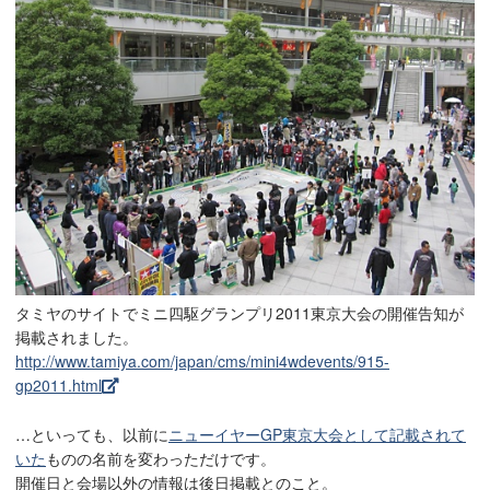
タミヤのサイトでミニ四駆グランプリ2011東京大会の開催告知が
掲載されました。
http://www.tamiya.com/japan/cms/mini4wdevents/915-
gp2011.html
…といっても、以前に
ニューイヤーGP東京大会として記載されて
いた
ものの名前を変わっただけです。
開催日と会場以外の情報は後日掲載とのこと。