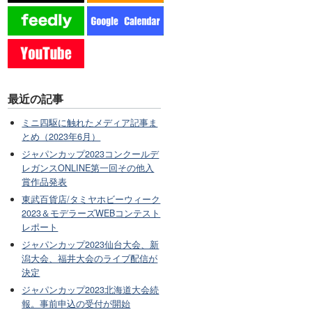
最近の記事
ミニ四駆に触れたメディア記事ま
とめ（2023年6月）
ジャパンカップ2023コンクールデ
レガンスONLINE第一回その他入
賞作品発表
東武百貨店/タミヤホビーウィーク
2023＆モデラーズWEBコンテスト
レポート
ジャパンカップ2023仙台大会、新
潟大会、福井大会のライブ配信が
決定
ジャパンカップ2023北海道大会続
報。事前申込の受付が開始