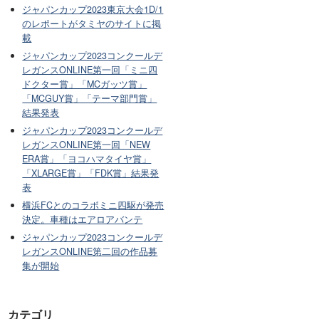
ジャパンカップ2023東京大会1D/1
のレポートがタミヤのサイトに掲
載
ジャパンカップ2023コンクールデ
レガンスONLINE第一回「ミニ四
ドクター賞」「MCガッツ賞」
「MCGUY賞」「テーマ部門賞」
結果発表
ジャパンカップ2023コンクールデ
レガンスONLINE第一回「NEW
ERA賞」「ヨコハマタイヤ賞」
「XLARGE賞」「FDK賞」結果発
表
横浜FCとのコラボミニ四駆が発売
決定。車種はエアロアバンテ
ジャパンカップ2023コンクールデ
レガンスONLINE第二回の作品募
集が開始
カテゴリ