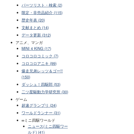
パーツリスト・検索 (2)
限定・非売品紹介 (115)
歴史年表 (20)
文献まとめ (14)
データ更新 (312)
アニメ、マンガ
MINI 4 KING (17)
コロコロコミック (7)
コロコロアニキ (99)
爆走兄弟レッツ＆ゴー!!
(150)
ダッシュ！四駆郎 (53)
二ツ星駆動力学研究所 (30)
ゲーム
超速グランプリ (24)
ワールドランナー (31)
∞ミニ四駆ワールド
ニュース(ミニ四駆ワー
ルド) (41)