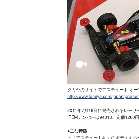
タミヤのサイトでアスチュート オ
http://www.tamiya.com/japan/produ
2011年7月16日に発売されるレー
ITEMナンバーは94813。定価1260
●主な特徴
・「アスチュートJr.」のボディを