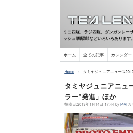
ミニ四駆、ラジ四駆、ダンガンレーサ
ッシュ!四駆郎などいろいろあります
ホーム
全ての記事
カレンダー
Home
タミヤジュニアニュース201
タミヤジュニアニュー
ラー"発進」ほか
投稿日:
2013年1月14日 17:44
by
P-M
カ