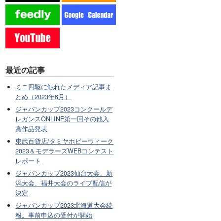
最近の記事
ミニ四駆に触れたメディア記事ま
とめ（2023年6月）
ジャパンカップ2023コンクールデ
レガンスONLINE第一回その他入
賞作品発表
東武百貨店/タミヤホビーウィーク
2023＆モデラーズWEBコンテスト
レポート
ジャパンカップ2023仙台大会、新
潟大会、福井大会のライブ配信が
決定
ジャパンカップ2023北海道大会続
報。事前申込の受付が開始