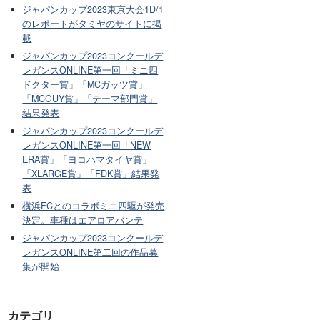
ジャパンカップ2023東京大会1D/1
のレポートがタミヤのサイトに掲
載
ジャパンカップ2023コンクールデ
レガンスONLINE第一回「ミニ四
ドクター賞」「MCガッツ賞」
「MCGUY賞」「テーマ部門賞」
結果発表
ジャパンカップ2023コンクールデ
レガンスONLINE第一回「NEW
ERA賞」「ヨコハマタイヤ賞」
「XLARGE賞」「FDK賞」結果発
表
横浜FCとのコラボミニ四駆が発売
決定。車種はエアロアバンテ
ジャパンカップ2023コンクールデ
レガンスONLINE第二回の作品募
集が開始
カテゴリ