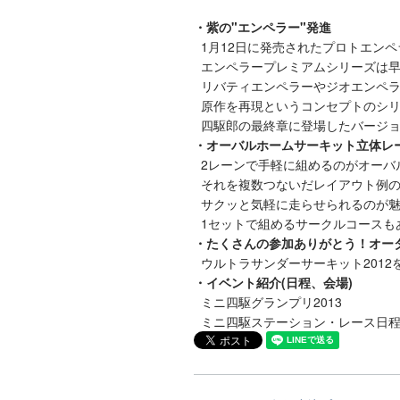
・紫の"エンペラー"発進
1月12日に発売されたプロトエンペ
エンペラープレミアムシリーズは早
リバティエンペラーやジオエンペラ
原作を再現というコンセプトのシリ
四駆郎の最終章に登場したバージョ
・オーバルホームサーキット立体レ
2レーンで手軽に組めるのがオーバ
それを複数つないだレイアウト例の
サクッと気軽に走らせられるのが魅
1セットで組めるサークルコースも
・たくさんの参加ありがとう！オータ
ウルトラサンダーサーキット201
・イベント紹介(日程、会場)
ミニ四駆グランプリ2013
ミニ四駆ステーション・レース日