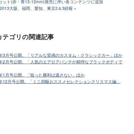
ット(赤・青13-12mm)発売に伴い各コンテンツに追加
2013大阪、福岡、愛知、東京2＆3続報
カテゴリ
の関連記事
8年3月号公開。「リアルな質感のカスタム・クラシックカー」ほか
8年2月号公開。「人気のエアロアバンテが精悍なブラックボディで
8年1月号公開。「狙った勝利は逃さない」ほか
7年12月号公開。「ミニ四駆おススメセレクションクリスマス編」