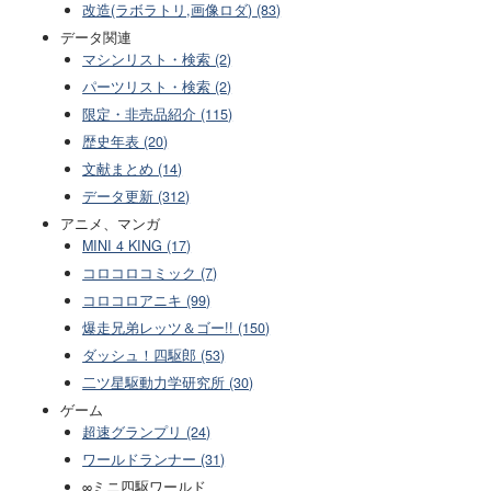
改造(ラボラトリ,画像ロダ) (83)
データ関連
マシンリスト・検索 (2)
パーツリスト・検索 (2)
限定・非売品紹介 (115)
歴史年表 (20)
文献まとめ (14)
データ更新 (312)
アニメ、マンガ
MINI 4 KING (17)
コロコロコミック (7)
コロコロアニキ (99)
爆走兄弟レッツ＆ゴー!! (150)
ダッシュ！四駆郎 (53)
二ツ星駆動力学研究所 (30)
ゲーム
超速グランプリ (24)
ワールドランナー (31)
∞ミニ四駆ワールド