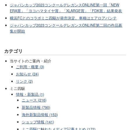
ジャパンカップ2023コンクールデレガンスONLINE第一回「NEW
ERA賞」「ヨコハマタイヤ賞」「XLARGE賞」「FDK賞」結果発表
横浜FCとのコラボミニ四駆が発売決定。車種はエアロアバンテ
ジャパンカップ2023コンクールデレガンスONLINE第二回の作品募
集が開始
カテゴリ
当サイトのご案内・紹介
ご利用・概要 (3)
お知らせ (24)
リンク (2)
ミニ四駆
情報・新製品 (1)
ニュース (216)
新製品情報 (790)
海外新製品情報 (153)
ショップ情報 (141)
ミニ四駆に触れたメディア記事まとめ (172)