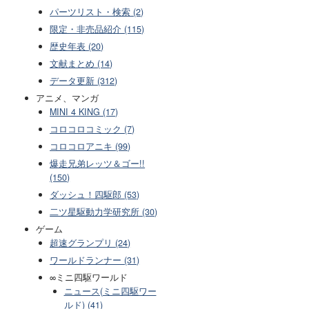
パーツリスト・検索 (2)
限定・非売品紹介 (115)
歴史年表 (20)
文献まとめ (14)
データ更新 (312)
アニメ、マンガ
MINI 4 KING (17)
コロコロコミック (7)
コロコロアニキ (99)
爆走兄弟レッツ＆ゴー!!
(150)
ダッシュ！四駆郎 (53)
二ツ星駆動力学研究所 (30)
ゲーム
超速グランプリ (24)
ワールドランナー (31)
∞ミニ四駆ワールド
ニュース(ミニ四駆ワー
ルド) (41)