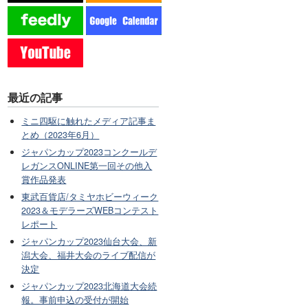
最近の記事
ミニ四駆に触れたメディア記事ま
とめ（2023年6月）
ジャパンカップ2023コンクールデ
レガンスONLINE第一回その他入
賞作品発表
東武百貨店/タミヤホビーウィーク
2023＆モデラーズWEBコンテスト
レポート
ジャパンカップ2023仙台大会、新
潟大会、福井大会のライブ配信が
決定
ジャパンカップ2023北海道大会続
報。事前申込の受付が開始