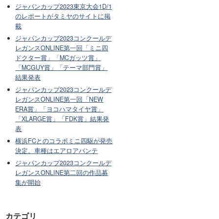
ジャパンカップ2023東京大会1D/1
のレポートがタミヤのサイトに掲
載
ジャパンカップ2023コンクールデ
レガンスONLINE第一回「ミニ四
ドクター賞」「MCガッツ賞」
「MCGUY賞」「テーマ部門賞」
結果発表
ジャパンカップ2023コンクールデ
レガンスONLINE第一回「NEW
ERA賞」「ヨコハマタイヤ賞」
「XLARGE賞」「FDK賞」結果発
表
横浜FCとのコラボミニ四駆が発売
決定。車種はエアロアバンテ
ジャパンカップ2023コンクールデ
レガンスONLINE第二回の作品募
集が開始
カテゴリ