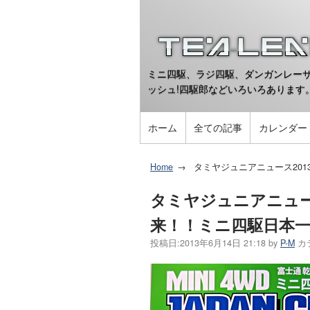
ミニ四駆、ラジ四駆、ダンガンレーサ
ッシュ!四駆郎などいろいろあります
ホーム
全ての記事
カレンダー
Home
タミヤジュニアニュース20
タミヤジュニアニュー
来！！ミニ四駆日本
投稿日:
2013年6月14日 21:18
by
P-M
カ