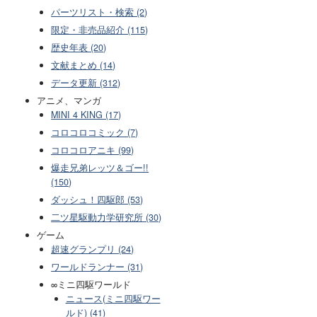
パーツリスト・検索 (2)
限定・非売品紹介 (115)
歴史年表 (20)
文献まとめ (14)
データ更新 (312)
アニメ、マンガ
MINI 4 KING (17)
コロコロコミック (7)
コロコロアニキ (99)
爆走兄弟レッツ＆ゴー!!
(150)
ダッシュ！四駆郎 (53)
二ツ星駆動力学研究所 (30)
ゲーム
超速グランプリ (24)
ワールドランナー (31)
∞ミニ四駆ワールド
ニュース(ミニ四駆ワー
ルド) (41)