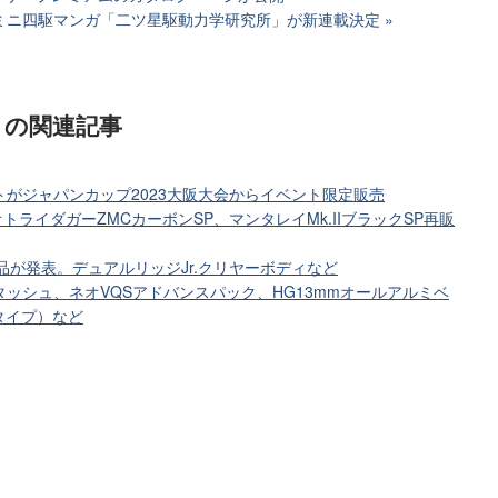
ミニ四駆マンガ「二ツ星駆動力学研究所」が新連載決定
リ
の関連記事
トがジャパンカップ2023大阪大会からイベント限定販売
オトライダガーZMCカーボンSP、マンタレイMk.IIブラックSP再販
品が発表。デュアルリッジJr.クリヤーボディなど
4タッシュ、ネオVQSアドバンスパック、HG13mmオールアルミベ
タイプ）など