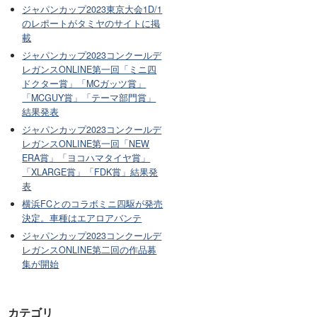
ジャパンカップ2023東京大会1D/1
のレポートがタミヤのサイトに掲
載
ジャパンカップ2023コンクールデ
レガンスONLINE第一回「ミニ四
ドクター賞」「MCガッツ賞」
「MCGUY賞」「テーマ部門賞」
結果発表
ジャパンカップ2023コンクールデ
レガンスONLINE第一回「NEW
ERA賞」「ヨコハマタイヤ賞」
「XLARGE賞」「FDK賞」結果発
表
横浜FCとのコラボミニ四駆が発売
決定。車種はエアロアバンテ
ジャパンカップ2023コンクールデ
レガンスONLINE第二回の作品募
集が開始
カテゴリ