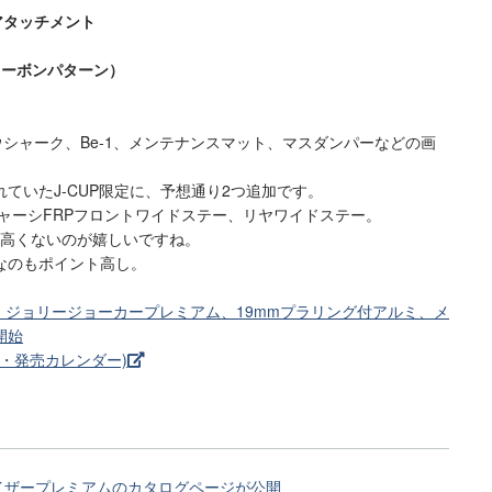
アタッチメント
カーボンパターン）
ウシャーク、Be-1、メンテナンスマット、マスダンパーなどの画
ていたJ-CUP限定に、予想通り2つ追加です。
RシャーシFRPフロントワイドステー、リヤワイドステー。
ど高くないのが嬉しいですね。
なのもポイント高し。
e-1、ジョリージョーカープレミアム、19mmプラリング付アルミ、メ
開始
ト・発売カレンダー)
イザープレミアムのカタログページが公開