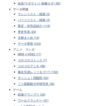
改造(ラボラトリ,画像ロダ) (83)
データ関連
マシンリスト・検索 (2)
パーツリスト・検索 (2)
限定・非売品紹介 (115)
歴史年表 (20)
文献まとめ (14)
データ更新 (312)
アニメ、マンガ
MINI 4 KING (17)
コロコロコミック (7)
コロコロアニキ (99)
爆走兄弟レッツ＆ゴー!! (150)
ダッシュ！四駆郎 (53)
二ツ星駆動力学研究所 (30)
ゲーム
超速グランプリ (24)
ワールドランナー (31)