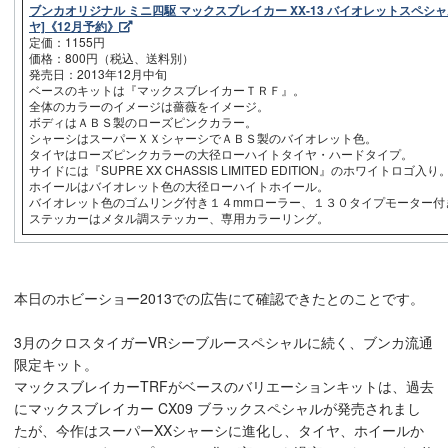
ブンカオリジナル ミニ四駆 マックスブレイカー XX-13 バイオレットスペシャ
ヤ]《12月予約》
定価：1155円
価格：800円（税込、送料別）
発売日：2013年12月中旬
ベースのキットは『マックスブレイカーＴＲＦ』。
全体のカラーのイメージは薔薇をイメージ。
ボディはＡＢＳ製のローズピンクカラー。
シャーシはスーパーＸＸシャーシでＡＢＳ製のバイオレット色。
タイヤはローズピンクカラーの大径ローハイトタイヤ・ハードタイプ。
サイドには『SUPRE XX CHASSIS LIMITED EDITION』のホワイトロゴ入り
ホイールはバイオレット色の大径ローハイトホイール。
バイオレット色のゴムリング付き１４mmローラー、１３０タイプモーター付
ステッカーはメタル調ステッカー、専用カラーリング。
本日のホビーショー2013での広告にて確認できたとのことです。
3月のクロスタイガーVRシーブルースペシャルに続く、ブンカ流通
限定キット。
マックスブレイカーTRFがベースのバリエーションキットは、過去
にマックスブレイカー CX09 ブラックスペシャルが発売されまし
たが、今作はスーパーXXシャーシに進化し、タイヤ、ホイールか