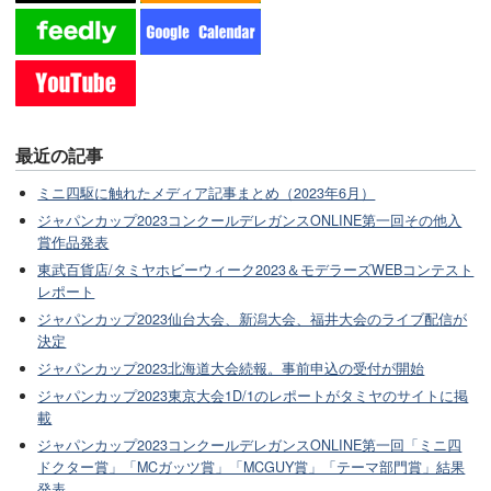
最近の記事
ミニ四駆に触れたメディア記事まとめ（2023年6月）
ジャパンカップ2023コンクールデレガンスONLINE第一回その他入
賞作品発表
東武百貨店/タミヤホビーウィーク2023＆モデラーズWEBコンテスト
レポート
ジャパンカップ2023仙台大会、新潟大会、福井大会のライブ配信が
決定
ジャパンカップ2023北海道大会続報。事前申込の受付が開始
ジャパンカップ2023東京大会1D/1のレポートがタミヤのサイトに掲
載
ジャパンカップ2023コンクールデレガンスONLINE第一回「ミニ四
ドクター賞」「MCガッツ賞」「MCGUY賞」「テーマ部門賞」結果
発表