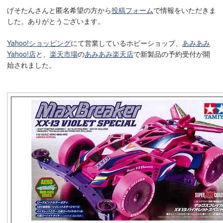
げそたんさんと匿名希望の方から
投稿フォーム
で情報をいただきま
した。ありがとうございます。
Yahoo!ショッピング
にて営業しているホビーショップ、
あみあみ
Yahoo!店
と、
楽天市場
の
あみあみ楽天店
で新製品の予約受付が開
始されました。