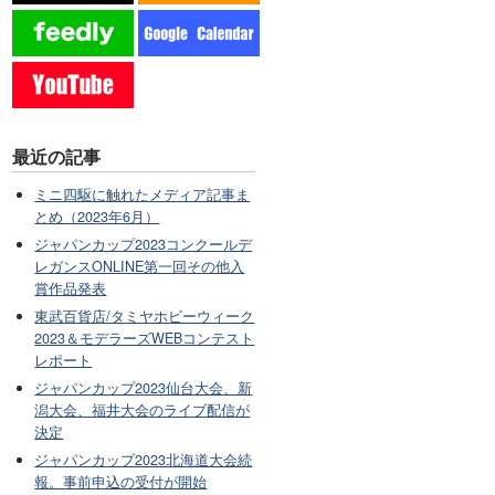
最近の記事
ミニ四駆に触れたメディア記事ま
とめ（2023年6月）
ジャパンカップ2023コンクールデ
レガンスONLINE第一回その他入
賞作品発表
東武百貨店/タミヤホビーウィーク
2023＆モデラーズWEBコンテスト
レポート
ジャパンカップ2023仙台大会、新
潟大会、福井大会のライブ配信が
決定
ジャパンカップ2023北海道大会続
報。事前申込の受付が開始