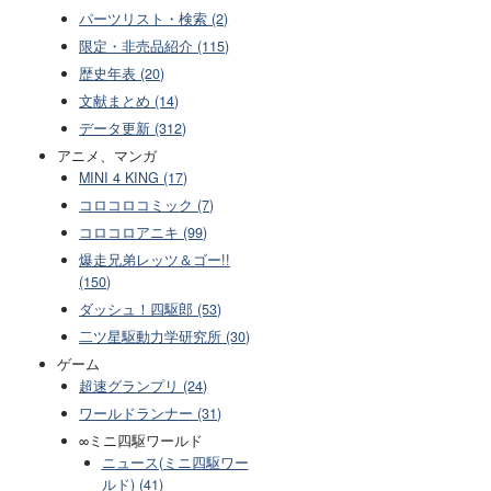
パーツリスト・検索 (2)
限定・非売品紹介 (115)
歴史年表 (20)
文献まとめ (14)
データ更新 (312)
アニメ、マンガ
MINI 4 KING (17)
コロコロコミック (7)
コロコロアニキ (99)
爆走兄弟レッツ＆ゴー!!
(150)
ダッシュ！四駆郎 (53)
二ツ星駆動力学研究所 (30)
ゲーム
超速グランプリ (24)
ワールドランナー (31)
∞ミニ四駆ワールド
ニュース(ミニ四駆ワー
ルド) (41)