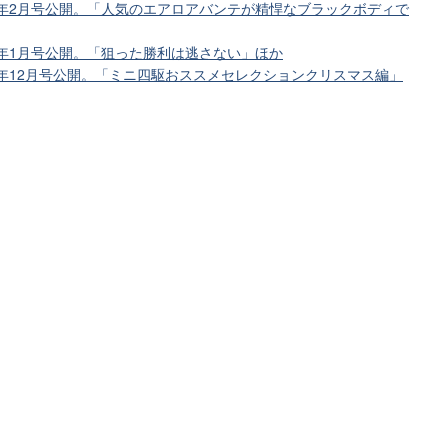
8年2月号公開。「人気のエアロアバンテが精悍なブラックボディで
8年1月号公開。「狙った勝利は逃さない」ほか
7年12月号公開。「ミニ四駆おススメセレクションクリスマス編」