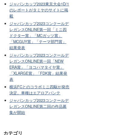
ジャパンカップ2023東京大会1D/1
のレポートがタミヤのサイトに掲
載
ジャパンカップ2023コンクールデ
レガンスONLINE第一回「ミニ四
ドクター賞」「MCガッツ賞」
「MCGUY賞」「テーマ部門賞」
結果発表
ジャパンカップ2023コンクールデ
レガンスONLINE第一回「NEW
ERA賞」「ヨコハマタイヤ賞」
「XLARGE賞」「FDK賞」結果発
表
横浜FCとのコラボミニ四駆が発売
決定。車種はエアロアバンテ
ジャパンカップ2023コンクールデ
レガンスONLINE第二回の作品募
集が開始
カテゴリ