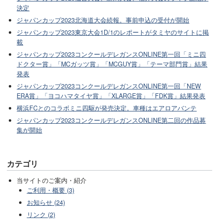
決定
ジャパンカップ2023北海道大会続報。事前申込の受付が開始
ジャパンカップ2023東京大会1D/1のレポートがタミヤのサイトに掲
載
ジャパンカップ2023コンクールデレガンスONLINE第一回「ミニ四
ドクター賞」「MCガッツ賞」「MCGUY賞」「テーマ部門賞」結果
発表
ジャパンカップ2023コンクールデレガンスONLINE第一回「NEW
ERA賞」「ヨコハマタイヤ賞」「XLARGE賞」「FDK賞」結果発表
横浜FCとのコラボミニ四駆が発売決定。車種はエアロアバンテ
ジャパンカップ2023コンクールデレガンスONLINE第二回の作品募
集が開始
カテゴリ
当サイトのご案内・紹介
ご利用・概要 (3)
お知らせ (24)
リンク (2)