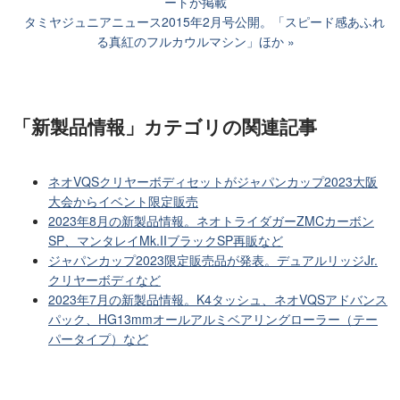
ートが掲載
タミヤジュニアニュース2015年2月号公開。「スピード感あふれ
る真紅のフルカウルマシン」ほか
「新製品情報」カテゴリ
の関連記事
ネオVQSクリヤーボディセットがジャパンカップ2023大阪
大会からイベント限定販売
2023年8月の新製品情報。ネオトライダガーZMCカーボン
SP、マンタレイMk.IIブラックSP再販など
ジャパンカップ2023限定販売品が発表。デュアルリッジJr.
クリヤーボディなど
2023年7月の新製品情報。K4タッシュ、ネオVQSアドバンス
パック、HG13mmオールアルミベアリングローラー（テー
パータイプ）など