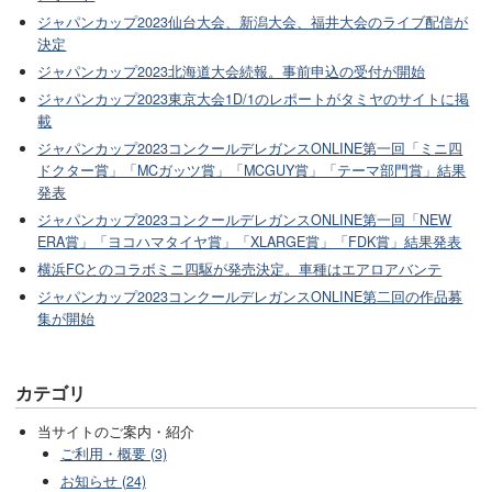
ジャパンカップ2023仙台大会、新潟大会、福井大会のライブ配信が
決定
ジャパンカップ2023北海道大会続報。事前申込の受付が開始
ジャパンカップ2023東京大会1D/1のレポートがタミヤのサイトに掲
載
ジャパンカップ2023コンクールデレガンスONLINE第一回「ミニ四
ドクター賞」「MCガッツ賞」「MCGUY賞」「テーマ部門賞」結果
発表
ジャパンカップ2023コンクールデレガンスONLINE第一回「NEW
ERA賞」「ヨコハマタイヤ賞」「XLARGE賞」「FDK賞」結果発表
横浜FCとのコラボミニ四駆が発売決定。車種はエアロアバンテ
ジャパンカップ2023コンクールデレガンスONLINE第二回の作品募
集が開始
カテゴリ
当サイトのご案内・紹介
ご利用・概要 (3)
お知らせ (24)