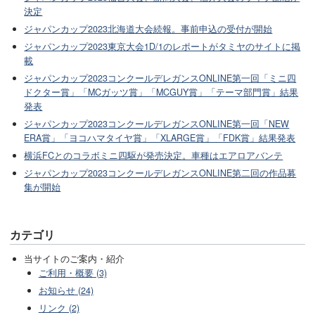
決定
ジャパンカップ2023北海道大会続報。事前申込の受付が開始
ジャパンカップ2023東京大会1D/1のレポートがタミヤのサイトに掲
載
ジャパンカップ2023コンクールデレガンスONLINE第一回「ミニ四
ドクター賞」「MCガッツ賞」「MCGUY賞」「テーマ部門賞」結果
発表
ジャパンカップ2023コンクールデレガンスONLINE第一回「NEW
ERA賞」「ヨコハマタイヤ賞」「XLARGE賞」「FDK賞」結果発表
横浜FCとのコラボミニ四駆が発売決定。車種はエアロアバンテ
ジャパンカップ2023コンクールデレガンスONLINE第二回の作品募
集が開始
カテゴリ
当サイトのご案内・紹介
ご利用・概要 (3)
お知らせ (24)
リンク (2)