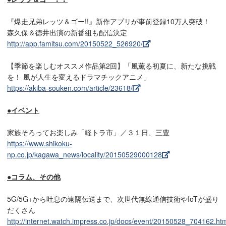
『爆走兄弟レッツ＆ゴー!!』新作アプリが事前登録10万人突破！
森久保＆徳井出演の新番組も配信決定
http://app.famitsu.com/20150522_526920/
【季節を楽しむオススメ作品第2回】「風薫る初夏に、新たな挑戦
を！ 風が人生を変えるドラマチックアニメ」
https://akiba-souken.com/article/23618/
●イベント
家族そろってお楽しみ「軽トラ市」／３１日、三豊
https://www.shikoku-
np.co.jp/kagawa_news/locality/20150529000128
●コラム、その他
5G/5G+から吐息の遠隔伝送まで、次世代無線通信技術やIoTが盛り
だくさん
http://internet.watch.impress.co.jp/docs/event/20150528_704162.ht