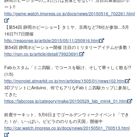
静岡ホビーショーのこれだけは見落とせない！ 注目出展製品レポ
ート!!
http://game.watch.impress.co.jp/docs/news/20150516_702261.html
【第54回 静岡ホビーショー】タミヤ、京商など78社が参加…5月
16日?17日開催
http://response.jp/article/2015/05/11/250916.html
第54回 静岡ホビーショー開催 注目のミリタリーアイテムが多数！
http://npn.co.jp/article/detail/79923691/
Fabカスタム「ミニ四駆」でコースを駆け、そして華々しく散る!?
(1/5)
http://monoist.atmarkit.co.jp/mn/articles/1505/01/news102.html
3DプリントにArduino、何でもアリなFabミニ四駆カップに参加し
てきた
https://fabcross.jp/category/make/20150529_fab_mini4_01.html
鈴鹿サーキット、5月6日までゴールデンウィークイベント「でき
た！が、いっぱい。ピピラののりもの天国」開催中
http://car.watch.impress.co.jp/docs/news/20150501_700513.html