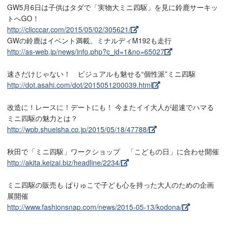
GW5月6日は子供はタダで「実物大ミニ四駆」を見に鈴鹿サーキッ
トへGO！
http://clicccar.com/2015/05/02/305621/
GWの鈴鹿はイベント満載。ミナルディM192も走行
http://as-web.jp/news/info.php?c_id=1&no=65027
速さだけじゃない！ ビジュアルも魅せる“個性派”ミニ四駆
http://dot.asahi.com/dot/2015051200039.html
改造に！レースに！デートにも！ 今またイイ大人が超速でハマる
ミニ四駆の魅力とは？
http://wpb.shueisha.co.jp/2015/05/18/47788/
秋田で「ミニ四駆」ワークショップ 「こどもの日」に合わせ開催
http://akita.keizai.biz/headline/2234/
ミニ四駆の販売も ぱりゅこで子ども心を持った大人のための企画
展開催
http://www.fashionsnap.com/news/2015-05-13/kodona/