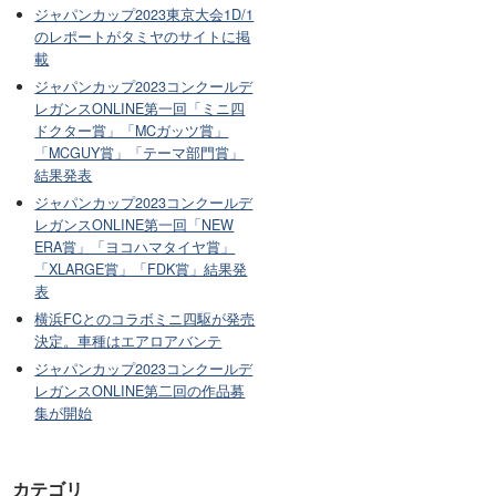
ジャパンカップ2023東京大会1D/1
のレポートがタミヤのサイトに掲
載
ジャパンカップ2023コンクールデ
レガンスONLINE第一回「ミニ四
ドクター賞」「MCガッツ賞」
「MCGUY賞」「テーマ部門賞」
結果発表
ジャパンカップ2023コンクールデ
レガンスONLINE第一回「NEW
ERA賞」「ヨコハマタイヤ賞」
「XLARGE賞」「FDK賞」結果発
表
横浜FCとのコラボミニ四駆が発売
決定。車種はエアロアバンテ
ジャパンカップ2023コンクールデ
レガンスONLINE第二回の作品募
集が開始
カテゴリ