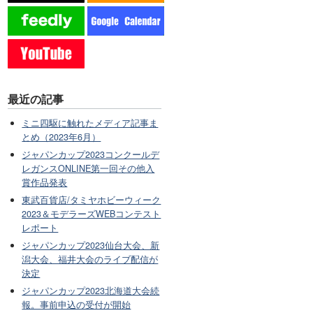
最近の記事
ミニ四駆に触れたメディア記事ま
とめ（2023年6月）
ジャパンカップ2023コンクールデ
レガンスONLINE第一回その他入
賞作品発表
東武百貨店/タミヤホビーウィーク
2023＆モデラーズWEBコンテスト
レポート
ジャパンカップ2023仙台大会、新
潟大会、福井大会のライブ配信が
決定
ジャパンカップ2023北海道大会続
報。事前申込の受付が開始