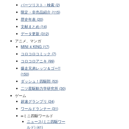
パーツリスト・検索 (2)
限定・非売品紹介 (115)
歴史年表 (20)
文献まとめ (14)
データ更新 (312)
アニメ、マンガ
MINI 4 KING (17)
コロコロコミック (7)
コロコロアニキ (99)
爆走兄弟レッツ＆ゴー!!
(150)
ダッシュ！四駆郎 (53)
二ツ星駆動力学研究所 (30)
ゲーム
超速グランプリ (24)
ワールドランナー (31)
∞ミニ四駆ワールド
ニュース(ミニ四駆ワー
ルド) (41)