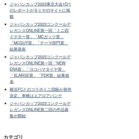
ジャパンカップ2023東京大会1D/1
のレポートがタミヤのサイトに掲
載
ジャパンカップ2023コンクールデ
レガンスONLINE第一回「ミニ四
ドクター賞」「MCガッツ賞」
「MCGUY賞」「テーマ部門賞」
結果発表
ジャパンカップ2023コンクールデ
レガンスONLINE第一回「NEW
ERA賞」「ヨコハマタイヤ賞」
「XLARGE賞」「FDK賞」結果発
表
横浜FCとのコラボミニ四駆が発売
決定。車種はエアロアバンテ
ジャパンカップ2023コンクールデ
レガンスONLINE第二回の作品募
集が開始
カテゴリ