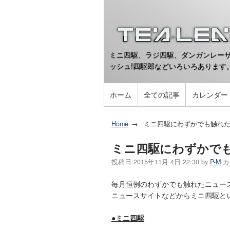
ミニ四駆、ラジ四駆、ダンガンレーサ
ッシュ!四駆郎などいろいろあります
ホーム
全ての記事
カレンダー
Home
ミニ四駆にわずかでも触れたニ
ミニ四駆にわずかでも
投稿日:
2015年11月 4日 22:30
by
P-M
カ
毎月恒例のわずかでも触れたニュー
ニュースサイトなどからミニ四駆と
●ミニ四駆