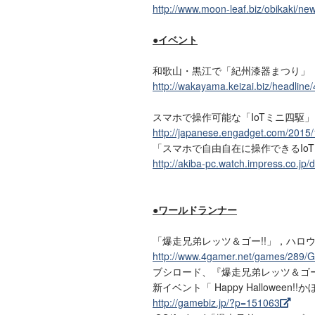
http://www.moon-leaf.biz/obikaki/n
●イベント
和歌山・黒江で「紀州漆器まつり」
http://wakayama.keizai.biz/headline/
スマホで操作可能な「IoTミニ四駆
http://japanese.engadget.com/2015/
「スマホで自由自在に操作できるIoT
http://akiba-pc.watch.impress.co.j
●ワールドランナー
「爆走兄弟レッツ＆ゴー!!」，ハロ
http://www.4gamer.net/games/289/
ブシロード、『爆走兄弟レッツ＆ゴー
新イベント「 Happy Hallowee
http://gamebiz.jp/?p=151063