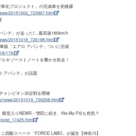
駆実車化プロジェクト」の完成車を初披露
s/news/20151002_723967.html
度
ンテ」が走った!…最高速180km/h
s/news/20151018_726198.html
実車版「エアロ アバンテ」ついに完成
/18/179/
」がエキゾーストノートを響かせ疾走！
ロ アバンテ」が話題
、チャンピオン決定戦を開催
ocs/news/20151019_726208.html
入りNEWS・増田に続き、Kis-My-Ft2も色気？
/post_17425.html
ニ四駆スペース「FORCE LABO」が誕生【神奈川】