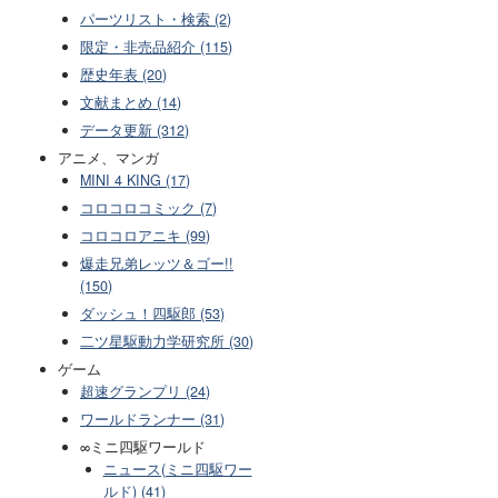
パーツリスト・検索 (2)
限定・非売品紹介 (115)
歴史年表 (20)
文献まとめ (14)
データ更新 (312)
アニメ、マンガ
MINI 4 KING (17)
コロコロコミック (7)
コロコロアニキ (99)
爆走兄弟レッツ＆ゴー!!
(150)
ダッシュ！四駆郎 (53)
二ツ星駆動力学研究所 (30)
ゲーム
超速グランプリ (24)
ワールドランナー (31)
∞ミニ四駆ワールド
ニュース(ミニ四駆ワー
ルド) (41)