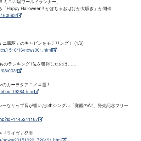
ゴー!! ミニ四駆ワールドランナー」
ppy Halloween!! かぼちゃおばけが大騒ぎ」が開催
0160093/
「ミニ四駆」のキャビンをモデリング！ (1/6)
icles/1510/16/news001.html
たものランキング1位を獲得したのは……
0/08/003/
ンのカーヲタアニメ４選！
metion-19284.html
ーなリップ音が響いた5thシングル「覚醒のAir」発売記念フリー
.php?id=1445241187
キドライヴ」発表
ocs/news/20151020_726491.html