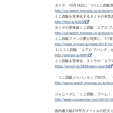
タミヤ、10月18日に「1/1ミニ四
http://car.watch.impress.co.jp/doc
ミニ四駆を実車化するタミヤの本気
http://hbol.jp/63038
タミヤの実車版ミニ四駆「エアロ アバ
http://car.watch.impress.co.jp/doc
ミニ四駆ファンの夢が現実に、1/1
http://news.mynavi.jp/news/2015/10
１/１ミニ四駆 「エアロ アバンテ
http://getnavi.jp/8681
ミニ四駆を実車化、タミヤの「エア
https://ennori.jp/3898/aero-avante
「ミニ四駆ジャパンカップ2015」
http://game.watch.impress.co.jp/d
ジャニーズに「ミニ四駆」ブーム！ 殿堂
http://www.cyzowoman.com/2015/10
国内最大級270平方メートルの巨大ミ