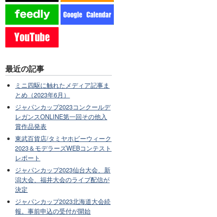
最近の記事
ミニ四駆に触れたメディア記事ま
とめ（2023年6月）
ジャパンカップ2023コンクールデ
レガンスONLINE第一回その他入
賞作品発表
東武百貨店/タミヤホビーウィーク
2023＆モデラーズWEBコンテスト
レポート
ジャパンカップ2023仙台大会、新
潟大会、福井大会のライブ配信が
決定
ジャパンカップ2023北海道大会続
報。事前申込の受付が開始