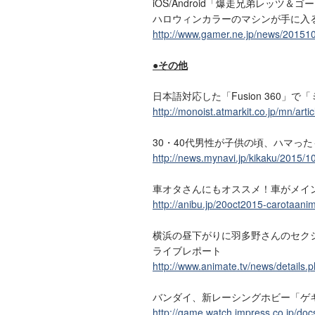
iOS/Android「爆走兄弟レッツ＆
ハロウィンカラーのマシンが手に入る「Ha
http://www.gamer.ne.jp/news/20151
●その他
日本語対応した「Fusion 360」で
http://monoist.atmarkit.co.jp/mn/art
30・40代男性が子供の頃、ハマっ
http://news.mynavi.jp/kikaku/2015/1
車オタさんにもオススメ！車がメイ
http://anibu.jp/20oct2015-carotaani
横浜の昼下がりに羽多野さんのセクシ
ライブレポート
http://www.animate.tv/news/details
バンダイ、新レーシングホビー「ゲ
http://game.watch.impress.co.jp/d