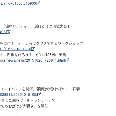
ews/?nid=015oct310930
 「漆塗りボディー」懸けたミニ四駆大会も
497/
」を自作！ オトナもワクワクできるワークショップ
10/19/iot-10-21-13/
ミニ四駆を作ろう！」が11月28日に実施
p/docs/news/news/20151020_725641.html
ウィンイベントを開催。報酬は特別仕様のミニ四駆
G028918/20151016105/
!! ミニ四駆ワールドランナー』で
n!!かぼちゃおばけが大騒ぎ」を開催