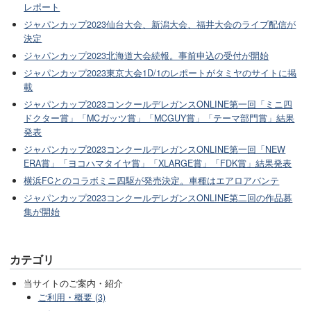
レポート
ジャパンカップ2023仙台大会、新潟大会、福井大会のライブ配信が
決定
ジャパンカップ2023北海道大会続報。事前申込の受付が開始
ジャパンカップ2023東京大会1D/1のレポートがタミヤのサイトに掲
載
ジャパンカップ2023コンクールデレガンスONLINE第一回「ミニ四
ドクター賞」「MCガッツ賞」「MCGUY賞」「テーマ部門賞」結果
発表
ジャパンカップ2023コンクールデレガンスONLINE第一回「NEW
ERA賞」「ヨコハマタイヤ賞」「XLARGE賞」「FDK賞」結果発表
横浜FCとのコラボミニ四駆が発売決定。車種はエアロアバンテ
ジャパンカップ2023コンクールデレガンスONLINE第二回の作品募
集が開始
カテゴリ
当サイトのご案内・紹介
ご利用・概要 (3)