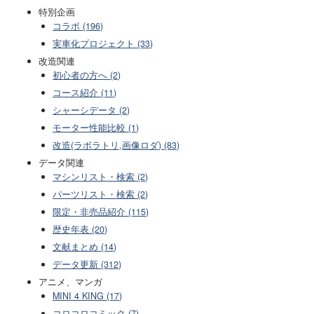
特別企画
コラボ (196)
実車化プロジェクト (33)
改造関連
初心者の方へ (2)
コース紹介 (11)
シャーシデータ (2)
モーター性能比較 (1)
改造(ラボラトリ,画像ロダ) (83)
データ関連
マシンリスト・検索 (2)
パーツリスト・検索 (2)
限定・非売品紹介 (115)
歴史年表 (20)
文献まとめ (14)
データ更新 (312)
アニメ、マンガ
MINI 4 KING (17)
コロコロコミック (7)