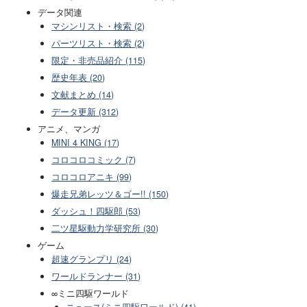
データ関連
マシンリスト・検索 (2)
パーツリスト・検索 (2)
限定・非売品紹介 (115)
歴史年表 (20)
文献まとめ (14)
データ更新 (312)
アニメ、マンガ
MINI 4 KING (17)
コロコロコミック (7)
コロコロアニキ (99)
爆走兄弟レッツ＆ゴー!! (150)
ダッシュ！四駆郎 (53)
二ツ星駆動力学研究所 (30)
ゲーム
超速グランプリ (24)
ワールドランナー (31)
∞ミニ四駆ワールド