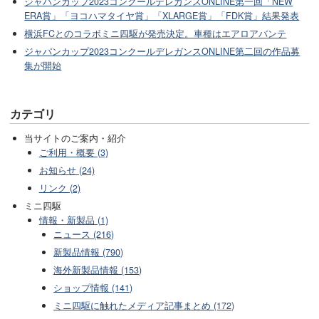
ジャパンカップ2023コンクールデレガンスONLINE第一回「NEW
ERA賞」「ヨコハマタイヤ賞」「XLARGE賞」「FDK賞」結果発表
横浜FCとのコラボミニ四駆が発売決定。車種はエアロアバンテ
ジャパンカップ2023コンクールデレガンスONLINE第二回の作品募
集が開始
カテゴリ
当サイトのご案内・紹介
ご利用・概要 (3)
お知らせ (24)
リンク (2)
ミニ四駆
情報・新製品 (1)
ニュース (216)
新製品情報 (790)
海外新製品情報 (153)
ショップ情報 (141)
ミニ四駆に触れたメディア記事まとめ (172)