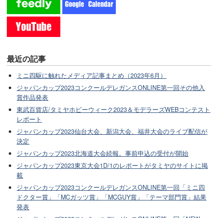
最近の記事
ミニ四駆に触れたメディア記事まとめ（2023年6月）
ジャパンカップ2023コンクールデレガンスONLINE第一回その他入
賞作品発表
東武百貨店/タミヤホビーウィーク2023＆モデラーズWEBコンテスト
レポート
ジャパンカップ2023仙台大会、新潟大会、福井大会のライブ配信が
決定
ジャパンカップ2023北海道大会続報。事前申込の受付が開始
ジャパンカップ2023東京大会1D/1のレポートがタミヤのサイトに掲
載
ジャパンカップ2023コンクールデレガンスONLINE第一回「ミニ四
ドクター賞」「MCガッツ賞」「MCGUY賞」「テーマ部門賞」結果
発表