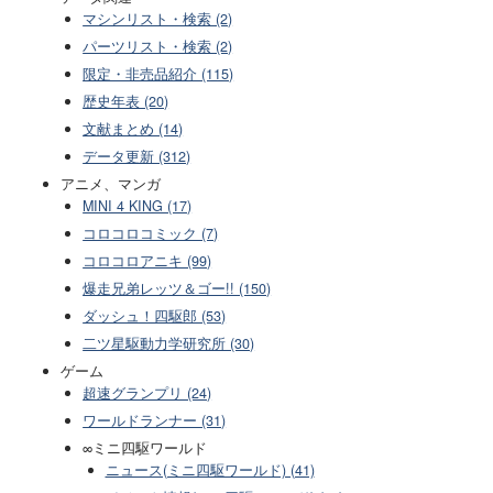
マシンリスト・検索 (2)
パーツリスト・検索 (2)
限定・非売品紹介 (115)
歴史年表 (20)
文献まとめ (14)
データ更新 (312)
アニメ、マンガ
MINI 4 KING (17)
コロコロコミック (7)
コロコロアニキ (99)
爆走兄弟レッツ＆ゴー!! (150)
ダッシュ！四駆郎 (53)
二ツ星駆動力学研究所 (30)
ゲーム
超速グランプリ (24)
ワールドランナー (31)
∞ミニ四駆ワールド
ニュース(ミニ四駆ワールド) (41)