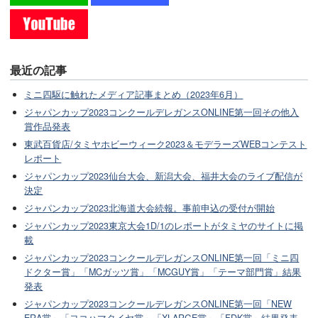
最近の記事
ミニ四駆に触れたメディア記事まとめ（2023年6月）
ジャパンカップ2023コンクールデレガンスONLINE第一回その他入
賞作品発表
東武百貨店/タミヤホビーウィーク2023＆モデラーズWEBコンテスト
レポート
ジャパンカップ2023仙台大会、新潟大会、福井大会のライブ配信が
決定
ジャパンカップ2023北海道大会続報。事前申込の受付が開始
ジャパンカップ2023東京大会1D/1のレポートがタミヤのサイトに掲
載
ジャパンカップ2023コンクールデレガンスONLINE第一回「ミニ四
ドクター賞」「MCガッツ賞」「MCGUY賞」「テーマ部門賞」結果
発表
ジャパンカップ2023コンクールデレガンスONLINE第一回「NEW