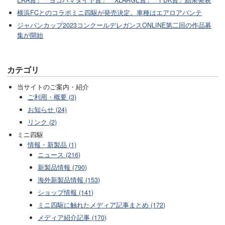
ERA賞」「ヨコハマタイヤ賞」「XLARGE賞」「FDK賞」結果発表
横浜FCとのコラボミニ四駆が発売決定。車種はエアロアバンテ
ジャパンカップ2023コンクールデレガンスONLINE第二回の作品募
集が開始
カテゴリ
当サイトのご案内・紹介
ご利用・概要 (3)
お知らせ (24)
リンク (2)
ミニ四駆
情報・新製品 (1)
ニュース (216)
新製品情報 (790)
海外新製品情報 (153)
ショップ情報 (141)
ミニ四駆に触れたメディア記事まとめ (172)
メディア紹介記事 (170)