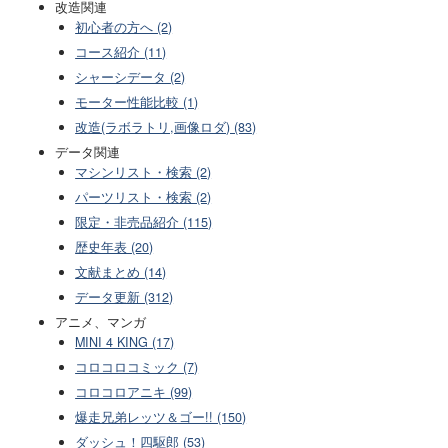
改造関連
初心者の方へ (2)
コース紹介 (11)
シャーシデータ (2)
モーター性能比較 (1)
改造(ラボラトリ,画像ロダ) (83)
データ関連
マシンリスト・検索 (2)
パーツリスト・検索 (2)
限定・非売品紹介 (115)
歴史年表 (20)
文献まとめ (14)
データ更新 (312)
アニメ、マンガ
MINI 4 KING (17)
コロコロコミック (7)
コロコロアニキ (99)
爆走兄弟レッツ＆ゴー!! (150)
ダッシュ！四駆郎 (53)