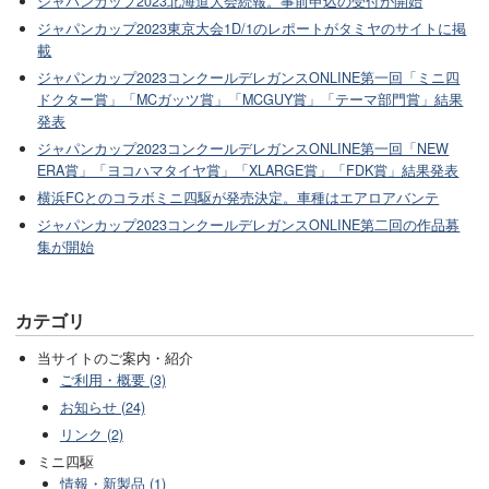
ジャパンカップ2023北海道大会続報。事前申込の受付が開始
ジャパンカップ2023東京大会1D/1のレポートがタミヤのサイトに掲
載
ジャパンカップ2023コンクールデレガンスONLINE第一回「ミニ四
ドクター賞」「MCガッツ賞」「MCGUY賞」「テーマ部門賞」結果
発表
ジャパンカップ2023コンクールデレガンスONLINE第一回「NEW
ERA賞」「ヨコハマタイヤ賞」「XLARGE賞」「FDK賞」結果発表
横浜FCとのコラボミニ四駆が発売決定。車種はエアロアバンテ
ジャパンカップ2023コンクールデレガンスONLINE第二回の作品募
集が開始
カテゴリ
当サイトのご案内・紹介
ご利用・概要 (3)
お知らせ (24)
リンク (2)
ミニ四駆
情報・新製品 (1)