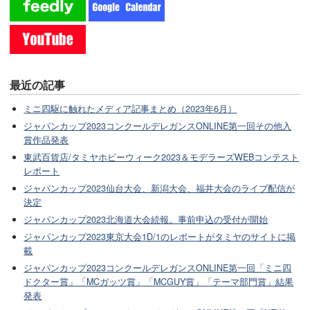
最近の記事
ミニ四駆に触れたメディア記事まとめ（2023年6月）
ジャパンカップ2023コンクールデレガンスONLINE第一回その他入
賞作品発表
東武百貨店/タミヤホビーウィーク2023＆モデラーズWEBコンテスト
レポート
ジャパンカップ2023仙台大会、新潟大会、福井大会のライブ配信が
決定
ジャパンカップ2023北海道大会続報。事前申込の受付が開始
ジャパンカップ2023東京大会1D/1のレポートがタミヤのサイトに掲
載
ジャパンカップ2023コンクールデレガンスONLINE第一回「ミニ四
ドクター賞」「MCガッツ賞」「MCGUY賞」「テーマ部門賞」結果
発表