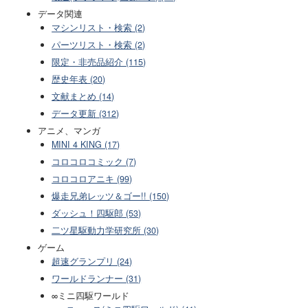
データ関連
マシンリスト・検索 (2)
パーツリスト・検索 (2)
限定・非売品紹介 (115)
歴史年表 (20)
文献まとめ (14)
データ更新 (312)
アニメ、マンガ
MINI 4 KING (17)
コロコロコミック (7)
コロコロアニキ (99)
爆走兄弟レッツ＆ゴー!! (150)
ダッシュ！四駆郎 (53)
二ツ星駆動力学研究所 (30)
ゲーム
超速グランプリ (24)
ワールドランナー (31)
∞ミニ四駆ワールド