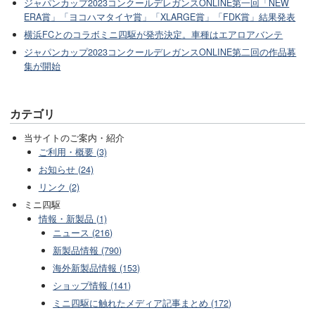
ジャパンカップ2023コンクールデレガンスONLINE第一回「NEW
ERA賞」「ヨコハマタイヤ賞」「XLARGE賞」「FDK賞」結果発表
横浜FCとのコラボミニ四駆が発売決定。車種はエアロアバンテ
ジャパンカップ2023コンクールデレガンスONLINE第二回の作品募
集が開始
カテゴリ
当サイトのご案内・紹介
ご利用・概要 (3)
お知らせ (24)
リンク (2)
ミニ四駆
情報・新製品 (1)
ニュース (216)
新製品情報 (790)
海外新製品情報 (153)
ショップ情報 (141)
ミニ四駆に触れたメディア記事まとめ (172)