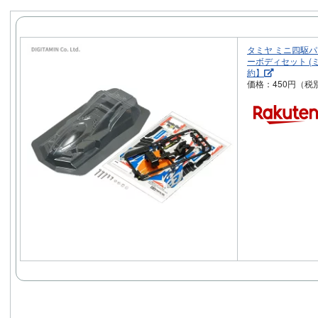
タミヤ ミニ四駆パー
ーボディセット (ミ
約】
価格：450円（税