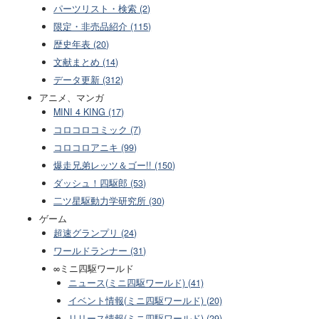
パーツリスト・検索 (2)
限定・非売品紹介 (115)
歴史年表 (20)
文献まとめ (14)
データ更新 (312)
アニメ、マンガ
MINI 4 KING (17)
コロコロコミック (7)
コロコロアニキ (99)
爆走兄弟レッツ＆ゴー!! (150)
ダッシュ！四駆郎 (53)
二ツ星駆動力学研究所 (30)
ゲーム
超速グランプリ (24)
ワールドランナー (31)
∞ミニ四駆ワールド
ニュース(ミニ四駆ワールド) (41)
イベント情報(ミニ四駆ワールド) (20)
リリース情報(ミニ四駆ワールド) (29)