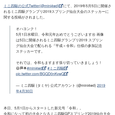
ミニ四駆の公式Twitter(@mini4wd)
にて、2019年5月5日に開催さ
れるミニ四駆グランプリ2019スプリング仙台大会のステッカーに
関する投稿がされました。
オハヨンク！
5月1日水曜日、令和元年おめでとうございます㊗️ 画像
は5日に開催されるミニ四駆グランプリ2019 スプリン
グ仙台大会で配られる『平成＞令和』仕様の参加記念
ステッカーです。
それでは、令和もますます張り切っていきましょう！
😄🏁🌟
#mini4wd
#ミニ四駆
pic.twitter.com/BGQD0nKvwQ
— ミニ四駆 (タミヤ) 公式アカウント (@mini4wd)
2019
年4月30日
本日、5月1日からスタートした新元号「令和」。
令和になって初の大会となるミニ四駆GPスプリング2019仙台大会