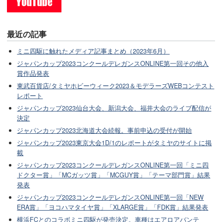
最近の記事
ミニ四駆に触れたメディア記事まとめ（2023年6月）
ジャパンカップ2023コンクールデレガンスONLINE第一回その他入
賞作品発表
東武百貨店/タミヤホビーウィーク2023＆モデラーズWEBコンテスト
レポート
ジャパンカップ2023仙台大会、新潟大会、福井大会のライブ配信が
決定
ジャパンカップ2023北海道大会続報。事前申込の受付が開始
ジャパンカップ2023東京大会1D/1のレポートがタミヤのサイトに掲
載
ジャパンカップ2023コンクールデレガンスONLINE第一回「ミニ四
ドクター賞」「MCガッツ賞」「MCGUY賞」「テーマ部門賞」結果
発表
ジャパンカップ2023コンクールデレガンスONLINE第一回「NEW
ERA賞」「ヨコハマタイヤ賞」「XLARGE賞」「FDK賞」結果発表
横浜FCとのコラボミニ四駆が発売決定。車種はエアロアバンテ