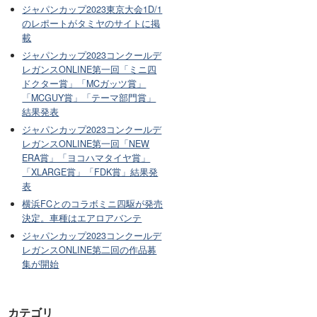
ジャパンカップ2023東京大会1D/1
のレポートがタミヤのサイトに掲
載
ジャパンカップ2023コンクールデ
レガンスONLINE第一回「ミニ四
ドクター賞」「MCガッツ賞」
「MCGUY賞」「テーマ部門賞」
結果発表
ジャパンカップ2023コンクールデ
レガンスONLINE第一回「NEW
ERA賞」「ヨコハマタイヤ賞」
「XLARGE賞」「FDK賞」結果発
表
横浜FCとのコラボミニ四駆が発売
決定。車種はエアロアバンテ
ジャパンカップ2023コンクールデ
レガンスONLINE第二回の作品募
集が開始
カテゴリ