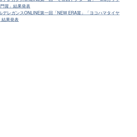
部門賞」結果発表
ルデレガンスONLINE第一回「NEW ERA賞」「ヨコハマタイヤ
賞」結果発表