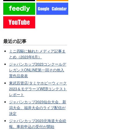
最近の記事
ミニ四駆に触れたメディア記事ま
とめ（2023年6月）
ジャパンカップ2023コンクールデ
レガンスONLINE第一回その他入
賞作品発表
東武百貨店/タミヤホビーウィーク
2023＆モデラーズWEBコンテスト
レポート
ジャパンカップ2023仙台大会、新
潟大会、福井大会のライブ配信が
決定
ジャパンカップ2023北海道大会続
報。事前申込の受付が開始