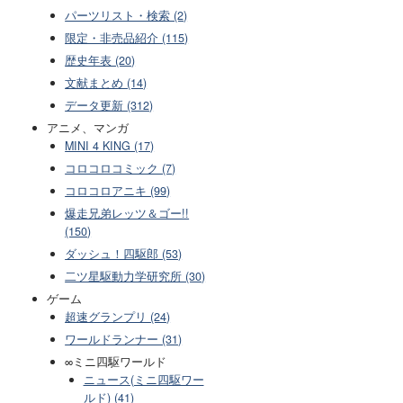
パーツリスト・検索 (2)
限定・非売品紹介 (115)
歴史年表 (20)
文献まとめ (14)
データ更新 (312)
アニメ、マンガ
MINI 4 KING (17)
コロコロコミック (7)
コロコロアニキ (99)
爆走兄弟レッツ＆ゴー!!
(150)
ダッシュ！四駆郎 (53)
二ツ星駆動力学研究所 (30)
ゲーム
超速グランプリ (24)
ワールドランナー (31)
∞ミニ四駆ワールド
ニュース(ミニ四駆ワー
ルド) (41)