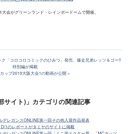
本大会がグリーンランド・レインボードームで開催。
ク「コロコロコミックのひみつ」発売。爆走兄弟レッツ＆ゴー!!
特別編が掲載
カップ2019大阪大会1の動画が公開
部サイト)」カテゴリ
の関連記事
ルデレガンスONLINE第一回その他入賞作品発表
1D/1のレポートがタミヤのサイトに掲載
ルデレガンスONLINE第一回「ミニ四ドクター賞」「MCガッツ