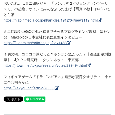
おいこれ……ミニ四駆だろ 「ランボ V12ビジョングランツーリ
スモ」の超絶デザインにみんなぶったまげ【写真35枚】 (1/3) - ね
とらぼ
https://nlab.itmedia.co.jp/nl/articles/1912/04/news119.html
ミニ四駆やLEGOに似た感覚で学べるプログラミング教材。深セン
発・Makeblock日本支社代表に直撃インタビュー！
https://finders.me/articles.php?id=1483
子供の頃、コロコロ派だった？ボンボン派だった？【都道府県別投
票】 - Jタウン研究所 - Jタウンネット 東京都
https://j-town.net/tokyo/research/votes/299494.html
フィギュアゲーム『ドラゴンギアス』造形が驚愕クオリティ 徐々
に全容明らかに
https://kai-you.net/article/70330