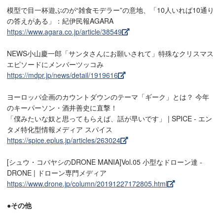
模型で目一杯遊ぶのが“雑食モデラー”の意地、「10人いれば10通り
の答えがある」：紀伊民報AGARA
https://www.agara.co.jp/article/38549
NEWS小山慶一郎「サンタさんにお願いされて」特殊なクリスマス
エピソードにメンバーツッコみ
https://mdpr.jp/news/detail/1919616
ヨーロッパ企画のカウントダウンのテーマ「ギーク」とは？ 今年
のキーパーソン・酒井善史に直撃！
「僕みたいな奴と思ってもらえば、話が早いです」 | SPICE - エン
タメ特化型情報メディア スパイス
https://spice.eplus.jp/articles/263024
[シュウ・コバヤシのDRONE MANIA]Vol.05 小型なドローン達 -
DRONE | ドローン専門メディア
https://www.drone.jp/column/20191227172805.html
●その他