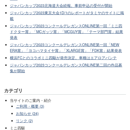
ジャパンカップ2023北海道大会続報。事前申込の受付が開始
ジャパンカップ2023東京大会1D/1のレポートがタミヤのサイトに掲
載
ジャパンカップ2023コンクールデレガンスONLINE第一回「ミニ四
ドクター賞」「MCガッツ賞」「MCGUY賞」「テーマ部門賞」結果
発表
ジャパンカップ2023コンクールデレガンスONLINE第一回「NEW
ERA賞」「ヨコハマタイヤ賞」「XLARGE賞」「FDK賞」結果発表
横浜FCとのコラボミニ四駆が発売決定。車種はエアロアバンテ
ジャパンカップ2023コンクールデレガンスONLINE第二回の作品募
集が開始
カテゴリ
当サイトのご案内・紹介
ご利用・概要 (3)
お知らせ (24)
リンク (2)
ミニ四駆