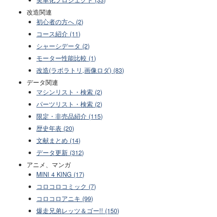
実車化プロジェクト (33)
改造関連
初心者の方へ (2)
コース紹介 (11)
シャーシデータ (2)
モーター性能比較 (1)
改造(ラボラトリ,画像ロダ) (83)
データ関連
マシンリスト・検索 (2)
パーツリスト・検索 (2)
限定・非売品紹介 (115)
歴史年表 (20)
文献まとめ (14)
データ更新 (312)
アニメ、マンガ
MINI 4 KING (17)
コロコロコミック (7)
コロコロアニキ (99)
爆走兄弟レッツ＆ゴー!! (150)