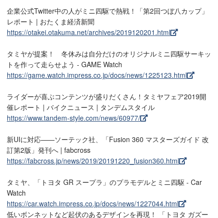
企業公式Twitter中の人がミニ四駆で熱戦！「第2回つぼ八カップ」
レポート | おたくま経済新聞
https://otakei.otakuma.net/archives/2019120201.html
タミヤが提案！ 冬休みは自分だけのオリジナルミニ四駆サーキッ
トを作って走らせよう - GAME Watch
https://game.watch.impress.co.jp/docs/news/1225123.html
ライダーが喜ぶコンテンツが盛りだくさん！タミヤフェア2019開
催レポート | バイクニュース | タンデムスタイル
https://www.tandem-style.com/news/60977/
新UIに対応——ソーテック社、「Fusion 360 マスターズガイド 改
訂第2版」発刊へ | fabcross
https://fabcross.jp/news/2019/20191220_fusion360.html
タミヤ、「トヨタ GR スープラ」のプラモデルとミニ四駆 - Car
Watch
https://car.watch.impress.co.jp/docs/news/1227044.html
低いボンネットなど起伏のあるデザインを再現！ 「トヨタ ガズー