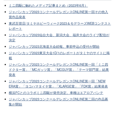
ミニ四駆に触れたメディア記事まとめ（2023年6月）
ジャパンカップ2023コンクールデレガンスONLINE第一回その他入
賞作品発表
東武百貨店/タミヤホビーウィーク2023＆モデラーズWEBコンテスト
レポート
ジャパンカップ2023仙台大会、新潟大会、福井大会のライブ配信が
決定
ジャパンカップ2023北海道大会続報。事前申込の受付が開始
ジャパンカップ2023東京大会1D/1のレポートがタミヤのサイトに掲
載
ジャパンカップ2023コンクールデレガンスONLINE第一回「ミニ四
ドクター賞」「MCガッツ賞」「MCGUY賞」「テーマ部門賞」結果
発表
ジャパンカップ2023コンクールデレガンスONLINE第一回「NEW
ERA賞」「ヨコハマタイヤ賞」「XLARGE賞」「FDK賞」結果発表
横浜FCとのコラボミニ四駆が発売決定。車種はエアロアバンテ
ジャパンカップ2023コンクールデレガンスONLINE第二回の作品募
集が開始