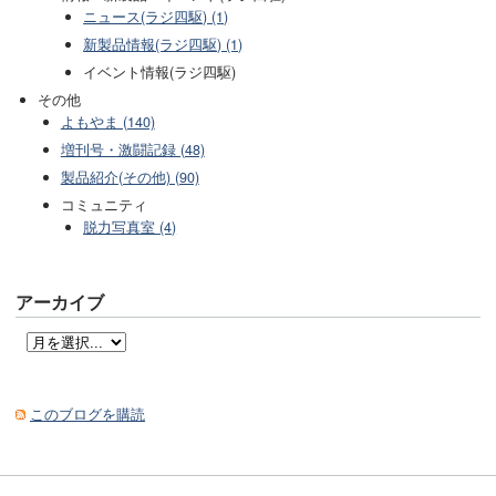
ニュース(ラジ四駆) (1)
新製品情報(ラジ四駆) (1)
イベント情報(ラジ四駆)
その他
よもやま (140)
増刊号・激闘記録 (48)
製品紹介(その他) (90)
コミュニティ
脱力写真室 (4)
アーカイブ
このブログを購読