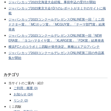
ジャパンカップ2023北海道大会続報。事前申込の受付が開始
ジャパンカップ2023東京大会1D/1のレポートがタミヤのサイトに掲
載
ジャパンカップ2023コンクールデレガンスONLINE第一回「ミニ四
ドクター賞」「MCガッツ賞」「MCGUY賞」「テーマ部門賞」結果
発表
ジャパンカップ2023コンクールデレガンスONLINE第一回「NEW
ERA賞」「ヨコハマタイヤ賞」「XLARGE賞」「FDK賞」結果発表
横浜FCとのコラボミニ四駆が発売決定。車種はエアロアバンテ
ジャパンカップ2023コンクールデレガンスONLINE第二回の作品募
集が開始
カテゴリ
当サイトのご案内・紹介
ご利用・概要 (3)
お知らせ (24)
リンク (2)
ミニ四駆