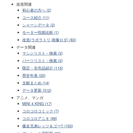
改造関連
初心者の方へ (2)
コース紹介 (11)
シャーシデータ (2)
モーター性能比較 (1)
改造(ラボラトリ,画像ロダ) (83)
データ関連
マシンリスト・検索 (2)
パーツリスト・検索 (2)
限定・非売品紹介 (115)
歴史年表 (20)
文献まとめ (14)
データ更新 (312)
アニメ、マンガ
MINI 4 KING (17)
コロコロコミック (7)
コロコロアニキ (99)
爆走兄弟レッツ＆ゴー!! (150)