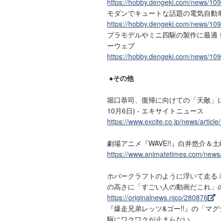
https://hobby.dengeki.com/news/10
モダンでキュートな話題の電気自動車「H
https://hobby.dengeki.com/news/10
プラモデルやミニ四駆の製作に最適！
ーウェブ
https://hobby.dengeki.com/news/10
●その他
堀口恭司、復帰に向けての「天敵」に
10月6日) - エキサイトニュース
https://www.excite.co.jp/news/artic
劇場アニメ『WAVE!!』白井悠介＆
https://www.animatetimes.com/news
ホバークラフトのように浮いて走る
の高さに「すごい人の動画だこれ」
https://originalnews.nico/280876
『爆走兄弟レッツ&ゴー!!』の「マ
駆にワクワクが止まらない