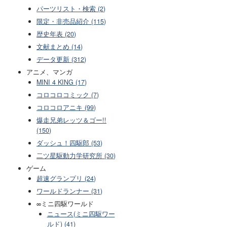
パーツリスト・検索 (2)
限定・非売品紹介 (115)
歴史年表 (20)
文献まとめ (14)
データ更新 (312)
アニメ、マンガ
MINI 4 KING (17)
コロコロコミック (7)
コロコロアニキ (99)
爆走兄弟レッツ＆ゴー!!
(150)
ダッシュ！四駆郎 (53)
二ツ星駆動力学研究所 (30)
ゲーム
超速グランプリ (24)
ワールドランナー (31)
∞ミニ四駆ワールド
ニュース(ミニ四駆ワー
ルド) (41)