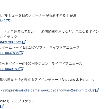
バルミューダ初のクリーナーが斬新すぎる | ＆GP
642/
キット』早速遊んでみた！ 通信範囲や速度など、気になるポイン
ウンド テック
ost-637887.html
ゲームハード＆話題のソフト - ライブドアニュース
ail/19037838/
べるダイソーの600円ラジコン - ライブドアニュース
ail/19049180/
2Dの世界を行き来するアドベンチャー『Anodyne 2: Return to
/47990/preview/indie-game-week3d2danodyne-2-return-to-dust
g 2020） - アプリゲット
/