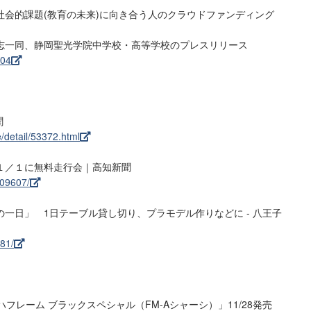
社会的課題(教育の未来)に向き合う人のクラウドファンディング
志一同、静岡聖光学院中学校・高等学校のプレスリリース
904
聞
/detail/53372.html
１／１に無料走行会｜高知新聞
409607/
一日」 1日テーブル貸し切り、プラモデル作りなどに - 八王子
081/
ッハフレーム ブラックスペシャル（FM-Aシャーシ）」11/28発売