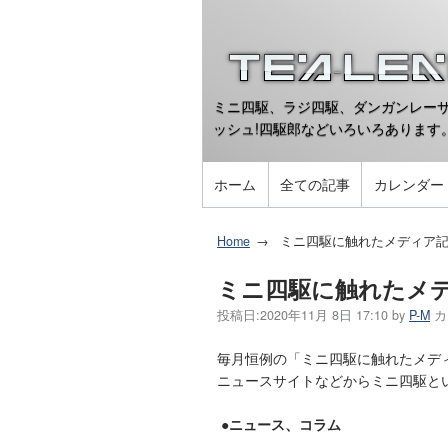
ミニ四駆、ラジ四駆、ダンガンレーサ
ッシュ!四駆郎などいろいろあります
ホーム
全ての記事
カレンダー
Home
ミニ四駆に触れたメディア記事
ミニ四駆に触れたメデ
投稿日:
2020年11月 8日 17:10
by
P-M
カ
毎月恒例の「ミニ四駆に触れたメデ
ニュースサイトなどからミニ四駆と
●ニュース、コラム