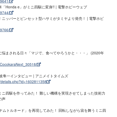
99641/
onda e」がミニ四駆に変身!! | 電撃ホビーウェブ
99744/
ニッパーとピンセット型ハサミがタミヤより発売！ | 電撃ホビ
99766/
悩まされる日々「マジで、食べてやろうかと・・・」 (2020年
le/CocokaraNext_30518/
土岐隼一インタビュー | アニメイトタイムズ
/details.php?id=1602811358
ミニ四駆を作ってみた！ 難しい機構を実現させてしまった技術力
の声
グナムトルネード」を再現してみた！ 回転しながら宙を舞うミニ四