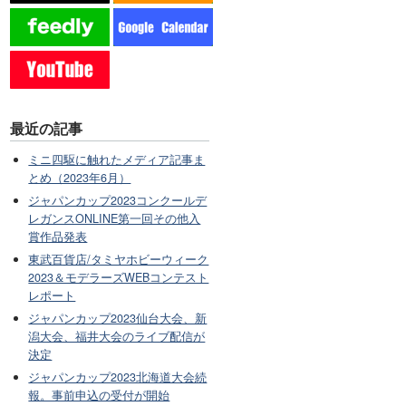
最近の記事
ミニ四駆に触れたメディア記事ま
とめ（2023年6月）
ジャパンカップ2023コンクールデ
レガンスONLINE第一回その他入
賞作品発表
東武百貨店/タミヤホビーウィーク
2023＆モデラーズWEBコンテスト
レポート
ジャパンカップ2023仙台大会、新
潟大会、福井大会のライブ配信が
決定
ジャパンカップ2023北海道大会続
報。事前申込の受付が開始