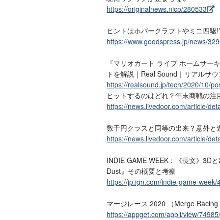
https://originalnews.nico/280533
ヒントはホバークラフトやミニ四駆!?
https://www.goodspress.jp/news/329
『マリオカート ライブ ホームサー
トを解説｜Real Sound｜リアルサ
https://realsound.jp/tech/2020/10/p
ヒットするのはどれ？年末商戦の注目
https://news.livedoor.com/article/det
数千円クラスと同等の出来？意外と遊
https://news.livedoor.com/article/det
INDIE GAME WEEK：《長文》3Dと
Dust』その概要と考察
https://jp.ign.com/indie-game-week
マージレース 2020 （Merge Racin
https://appget.com/appli/view/74985