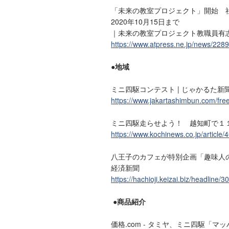
「未来の教室プロジェクト」開始 
2020年10月15日まで
｜未来の教室プロジェクト教職員有
https://www.atpress.ne.jp/news/228
●地域
ミニ四駆コンテスト | じゃかるた新
https://www.jakartashimbun.com/free
ミニ四駆走らせよう！ 越知町で１
https://www.kochinews.co.jp/article/
八王子のカフェが特別企画「趣味人の
経済新聞
https://hachioji.keizai.biz/headline/3
●商品紹介
価格.com - タミヤ、ミニ四駆「マ