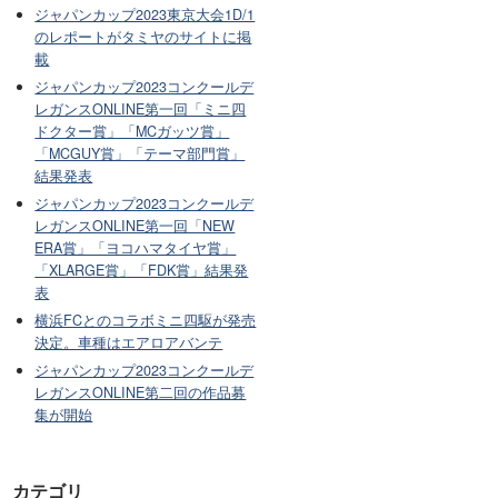
ジャパンカップ2023東京大会1D/1
のレポートがタミヤのサイトに掲
載
ジャパンカップ2023コンクールデ
レガンスONLINE第一回「ミニ四
ドクター賞」「MCガッツ賞」
「MCGUY賞」「テーマ部門賞」
結果発表
ジャパンカップ2023コンクールデ
レガンスONLINE第一回「NEW
ERA賞」「ヨコハマタイヤ賞」
「XLARGE賞」「FDK賞」結果発
表
横浜FCとのコラボミニ四駆が発売
決定。車種はエアロアバンテ
ジャパンカップ2023コンクールデ
レガンスONLINE第二回の作品募
集が開始
カテゴリ