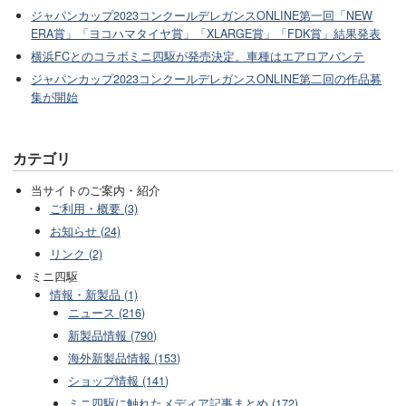
ジャパンカップ2023コンクールデレガンスONLINE第一回「NEW
ERA賞」「ヨコハマタイヤ賞」「XLARGE賞」「FDK賞」結果発表
横浜FCとのコラボミニ四駆が発売決定。車種はエアロアバンテ
ジャパンカップ2023コンクールデレガンスONLINE第二回の作品募
集が開始
カテゴリ
当サイトのご案内・紹介
ご利用・概要 (3)
お知らせ (24)
リンク (2)
ミニ四駆
情報・新製品 (1)
ニュース (216)
新製品情報 (790)
海外新製品情報 (153)
ショップ情報 (141)
ミニ四駆に触れたメディア記事まとめ (172)