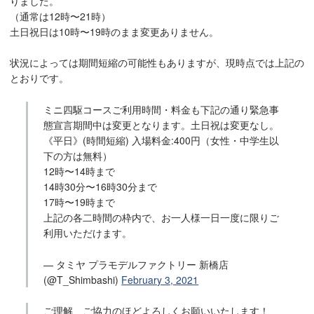
りました。
（通常は12時〜21時）
土日祝日は10時〜19時のまま変更ありません。
状況によっては期間短縮の可能性もありますが、現時点では上記の
とおりです。
ミニ四駆コースご利用時間・料金も下記の通り緊急事
態宣言期間中は変更となります。土日祝は変更なし。
《平日》(時間短縮) 入場料金:400円（女性・中学生以
下の方は無料）
12時〜14時まで
14時30分〜16時30分まで
17時〜19時まで
上記の各二時間の枠内で、お一人様一日一度に限りご
利用いただけます。
— タミヤ プラモデルファクトリー 新橋店
(@T_Shimbashi)
February 3, 2021
ご理解、ご協力のほどよろしくお願いいたします！