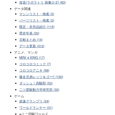
改造(ラボラトリ,画像ロダ) (83)
データ関連
マシンリスト・検索 (2)
パーツリスト・検索 (2)
限定・非売品紹介 (115)
歴史年表 (20)
文献まとめ (14)
データ更新 (312)
アニメ、マンガ
MINI 4 KING (17)
コロコロコミック (7)
コロコロアニキ (99)
爆走兄弟レッツ＆ゴー!! (150)
ダッシュ！四駆郎 (53)
二ツ星駆動力学研究所 (30)
ゲーム
超速グランプリ (24)
ワールドランナー (31)
∞ミニ四駆ワールド