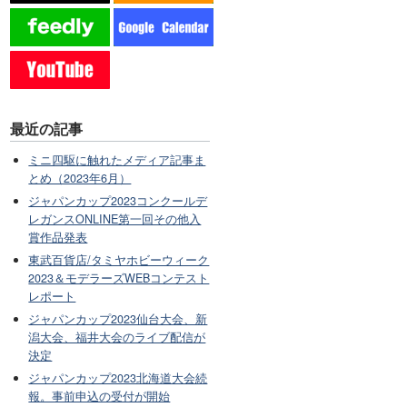
最近の記事
ミニ四駆に触れたメディア記事ま
とめ（2023年6月）
ジャパンカップ2023コンクールデ
レガンスONLINE第一回その他入
賞作品発表
東武百貨店/タミヤホビーウィーク
2023＆モデラーズWEBコンテスト
レポート
ジャパンカップ2023仙台大会、新
潟大会、福井大会のライブ配信が
決定
ジャパンカップ2023北海道大会続
報。事前申込の受付が開始