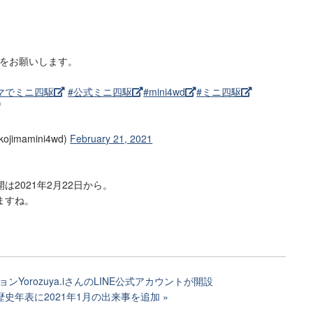
をお願いします。
マでミニ四駆
#公式ミニ四駆
#mini4wd
#ミニ四駆
imamini4wd)
February 21, 2021
2021年2月22日から。
ますね。
Yorozuya.iさんのLINE公式アカウントが開設
歴史年表に2021年1月の出来事を追加