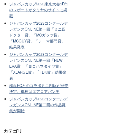
ジャパンカップ2023東京大会1D/1
のレポートがタミヤのサイトに掲
載
ジャパンカップ2023コンクールデ
レガンスONLINE第一回「ミニ四
ドクター賞」「MCガッツ賞」
「MCGUY賞」「テーマ部門賞」
結果発表
ジャパンカップ2023コンクールデ
レガンスONLINE第一回「NEW
ERA賞」「ヨコハマタイヤ賞」
「XLARGE賞」「FDK賞」結果発
表
横浜FCとのコラボミニ四駆が発売
決定。車種はエアロアバンテ
ジャパンカップ2023コンクールデ
レガンスONLINE第二回の作品募
集が開始
カテゴリ