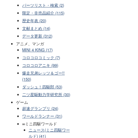
パーツリスト・検索 (2)
限定・非売品紹介 (115)
歴史年表 (20)
文献まとめ (14)
データ更新 (312)
アニメ、マンガ
MINI 4 KING (17)
コロコロコミック (7)
コロコロアニキ (99)
爆走兄弟レッツ＆ゴー!!
(150)
ダッシュ！四駆郎 (53)
二ツ星駆動力学研究所 (30)
ゲーム
超速グランプリ (24)
ワールドランナー (31)
∞ミニ四駆ワールド
ニュース(ミニ四駆ワー
ルド) (41)