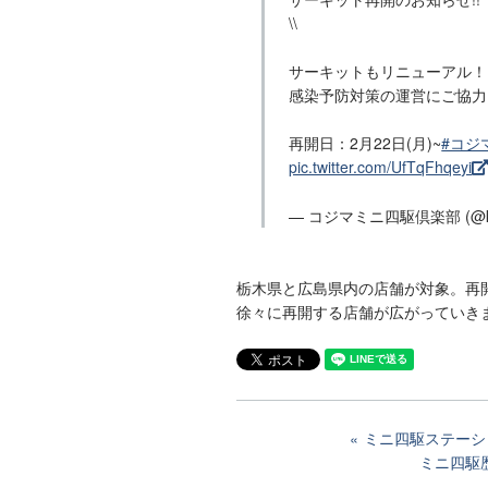
\\
サーキットもリニューアル！
感染予防対策の運営にご協力
再開日：2月22日(月)~
#コジ
pic.twitter.com/UfTqFhqeyi
— コジマミニ四駆倶楽部 (@koj
栃木県と広島県内の店舗が対象。再開は
徐々に再開する店舗が広がっていき
ミニ四駆ステーション
ミニ四駆