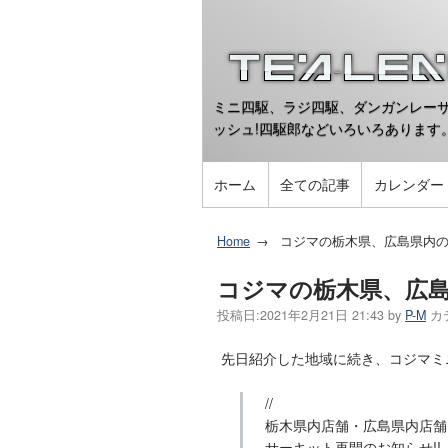
ミニ四駆、ラジ四駆、ダンガンレーサ
ッシュ!四駆郎などいろいろあります
ホーム
全ての記事
カレンダー
Home
コジマの栃木県、広島県内
コジマの栃木県、広
投稿日:
2021年2月21日 21:43
by
P-M
カ
先日紹介した地域に続き、コジマミ
//
栃木県内店舗・広島県内店舗
サーキット再開のお知らせ!!