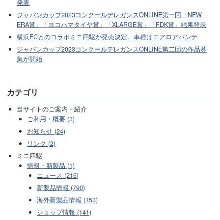
発表
ジャパンカップ2023コンクールデレガンスONLINE第一回「NEW
ERA賞」「ヨコハマタイヤ賞」「XLARGE賞」「FDK賞」結果発表
横浜FCとのコラボミニ四駆が発売決定。車種はエアロアバンテ
ジャパンカップ2023コンクールデレガンスONLINE第二回の作品募
集が開始
カテゴリ
当サイトのご案内・紹介
ご利用・概要 (3)
お知らせ (24)
リンク (2)
ミニ四駆
情報・新製品 (1)
ニュース (216)
新製品情報 (790)
海外新製品情報 (153)
ショップ情報 (141)