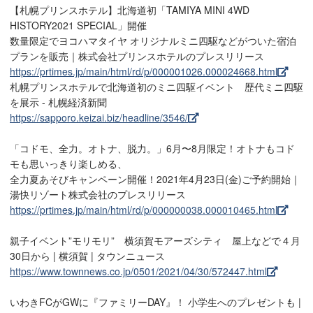
【札幌プリンスホテル】北海道初「TAMIYA MINI 4WD
HISTORY2021 SPECIAL」開催
数量限定でヨコハマタイヤ オリジナルミニ四駆などがついた宿泊
プランを販売｜株式会社プリンスホテルのプレスリリース
https://prtimes.jp/main/html/rd/p/000001026.000024668.html
札幌プリンスホテルで北海道初のミニ四駆イベント 歴代ミニ四駆
を展示 - 札幌経済新聞
https://sapporo.keizai.biz/headline/3546/
「コドモ、全力。オトナ、脱力。」6月〜8月限定！オトナもコド
モも思いっきり楽しめる、
全力夏あそびキャンペーン開催！2021年4月23日(金)ご予約開始｜
湯快リゾート株式会社のプレスリリース
https://prtimes.jp/main/html/rd/p/000000038.000010465.html
親子イベント”モリモリ” 横須賀モアーズシティ 屋上などで４月
30日から | 横須賀 | タウンニュース
https://www.townnews.co.jp/0501/2021/04/30/572447.html
いわきFCがGWに『ファミリーDAY』！ 小学生へのプレゼントも |