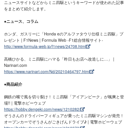
ニュースサイトなどからミニ四駆というキーワードが使われた記事
をまとめて紹介します。
●ニュース、コラム
ホンダ、ガスリーに「Honda eのアルファタウリ仕様ミニ四駆」プ
レゼント | F1News | Formula Web -F1総合情報サイト-
http://www.formula-web.jp/f1news/24708.html
高橋ひかる、ミニ四駆にハマる「昨日もお店へ改造しに…」 |
Narinari.com
https://www.narinari.com/Nd/20210464797.html
●商品紹介
鋼鉄の嘴で風を切り裂け！ミニ四駆「アイアンビーク」が颯爽と登
場!! | 電撃ホビーウェブ
https://hobby.dengeki.com/news/1210282/
ぞうさんのドライバーフィギュアが乗ったミニ四駆マシンが発売！
オープンカーでぞうさんがごきげんドライブ♪ | 電撃ホビーウェブ