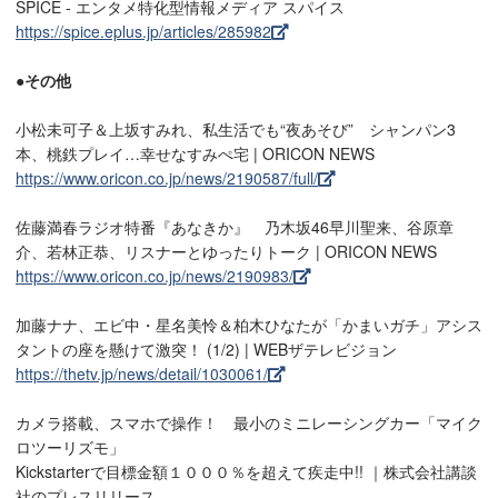
SPICE - エンタメ特化型情報メディア スパイス
https://spice.eplus.jp/articles/285982
●その他
小松未可子＆上坂すみれ、私生活でも“夜あそび” シャンパン3
本、桃鉄プレイ…幸せなすみぺ宅 | ORICON NEWS
https://www.oricon.co.jp/news/2190587/full/
佐藤満春ラジオ特番『あなきか』 乃木坂46早川聖来、谷原章
介、若林正恭、リスナーとゆったりトーク | ORICON NEWS
https://www.oricon.co.jp/news/2190983/
加藤ナナ、エビ中・星名美怜＆柏木ひなたが「かまいガチ」アシス
タントの座を懸けて激突！ (1/2) | WEBザテレビジョン
https://thetv.jp/news/detail/1030061/
​カメラ搭載、スマホで操作！ 最小のミニレーシングカー「マイク
ロツーリズモ」
Kickstarterで目標金額１０００％を超えて疾走中!! ｜株式会社講談
社のプレスリリース