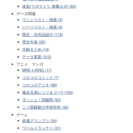
改造(ラボラトリ,画像ロダ) (83)
データ関連
マシンリスト・検索 (2)
パーツリスト・検索 (2)
限定・非売品紹介 (115)
歴史年表 (20)
文献まとめ (14)
データ更新 (312)
アニメ、マンガ
MINI 4 KING (17)
コロコロコミック (7)
コロコロアニキ (99)
爆走兄弟レッツ＆ゴー!! (150)
ダッシュ！四駆郎 (53)
二ツ星駆動力学研究所 (30)
ゲーム
超速グランプリ (24)
ワールドランナー (31)