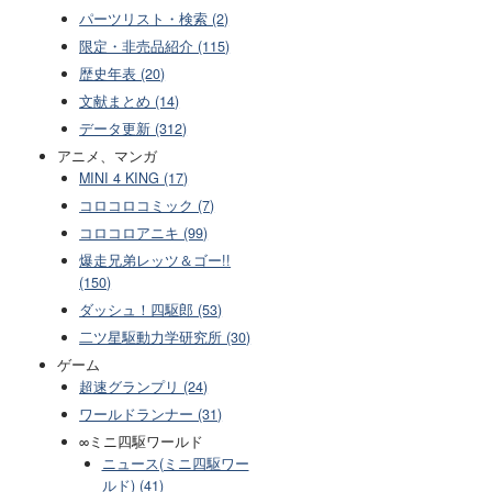
パーツリスト・検索 (2)
限定・非売品紹介 (115)
歴史年表 (20)
文献まとめ (14)
データ更新 (312)
アニメ、マンガ
MINI 4 KING (17)
コロコロコミック (7)
コロコロアニキ (99)
爆走兄弟レッツ＆ゴー!!
(150)
ダッシュ！四駆郎 (53)
二ツ星駆動力学研究所 (30)
ゲーム
超速グランプリ (24)
ワールドランナー (31)
∞ミニ四駆ワールド
ニュース(ミニ四駆ワー
ルド) (41)