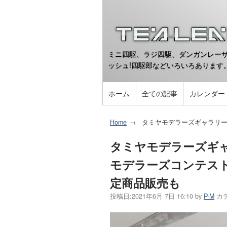
ミニ四駆、ラジ四駆、ダンガンレーサ
ッシュ!四駆郎などいろいろあります
ホーム
全ての記事
カレンダー
Home
タミヤモデラーズギャラリー
タミヤモデラーズギャ
モデラーズコンテスト
定商品販売も
投稿日:
2021年6月 7日 16:10
by
P-M
カ