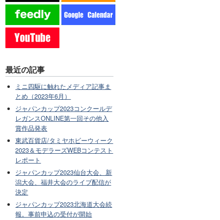
最近の記事
ミニ四駆に触れたメディア記事ま
とめ（2023年6月）
ジャパンカップ2023コンクールデ
レガンスONLINE第一回その他入
賞作品発表
東武百貨店/タミヤホビーウィーク
2023＆モデラーズWEBコンテスト
レポート
ジャパンカップ2023仙台大会、新
潟大会、福井大会のライブ配信が
決定
ジャパンカップ2023北海道大会続
報。事前申込の受付が開始