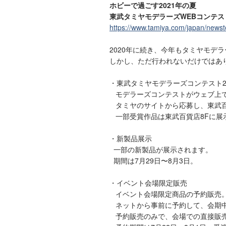
ホビーで過ごす2021年の夏
東武タミヤモデラーズWEBコンテスト
https://www.tamiya.com/japan/news
2020年に続き、今年もタミヤモデ
しかし、ただ行われないだけではあ
・東武タミヤモデラーズコンテスト20
モデラーズコンテストがウェブ上で
タミヤのサイトから応募し、東武百
一部受賞作品は東武百貨店8Fに展
・新製品展示
一部の新製品が展示されます。
期間は7月29日〜8月3日。
・イベント会場限定販売
イベント会場限定商品の予約販売
ネットから事前に予約して、会期中
予約販売のみで、会場での直接販