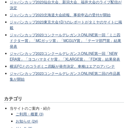
ジャパンカップ2023仙台大会、新潟大会、福井大会のライブ配信が
決定
ジャパンカップ2023北海道大会続報。事前申込の受付が開始
ジャパンカップ2023東京大会1D/1のレポートがタミヤのサイトに掲
載
ジャパンカップ2023コンクールデレガンスONLINE第一回「ミニ四
ドクター賞」「MCガッツ賞」「MCGUY賞」「テーマ部門賞」結果
発表
ジャパンカップ2023コンクールデレガンスONLINE第一回「NEW
ERA賞」「ヨコハマタイヤ賞」「XLARGE賞」「FDK賞」結果発表
横浜FCとのコラボミニ四駆が発売決定。車種はエアロアバンテ
ジャパンカップ2023コンクールデレガンスONLINE第二回の作品募
集が開始
カテゴリ
当サイトのご案内・紹介
ご利用・概要 (3)
お知らせ (24)