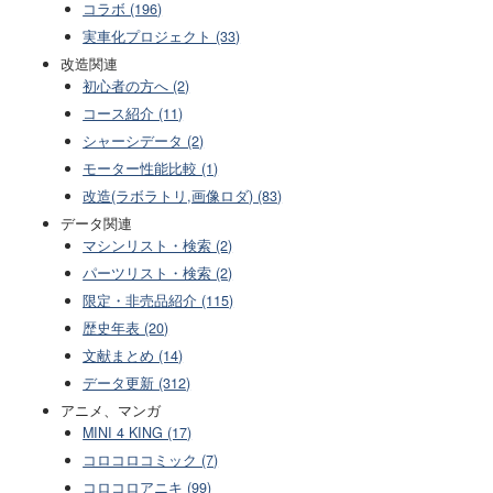
コラボ (196)
実車化プロジェクト (33)
改造関連
初心者の方へ (2)
コース紹介 (11)
シャーシデータ (2)
モーター性能比較 (1)
改造(ラボラトリ,画像ロダ) (83)
データ関連
マシンリスト・検索 (2)
パーツリスト・検索 (2)
限定・非売品紹介 (115)
歴史年表 (20)
文献まとめ (14)
データ更新 (312)
アニメ、マンガ
MINI 4 KING (17)
コロコロコミック (7)
コロコロアニキ (99)