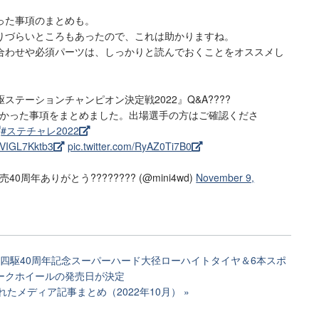
った事項のまとめも。
りづらいところもあったので、これは助かりますね。
合わせや必須パーツは、しっかりと読んでおくことをオススメし
ニ四駆ステーションチャンピオン決定戦2022』Q&A????
かった事項をまとめました。出場選手の方はご確認くださ
#ステチャレ2022
o/VIGL7Kktb3
pic.twitter.com/RyAZ0Ti7B0
0周年ありがとう???????? (@mini4wd)
November 9,
ミニ四駆40周年記念スーパーハード大径ローハイトタイヤ＆6本スポ
ークホイールの発売日が決定
れたメディア記事まとめ（2022年10月）