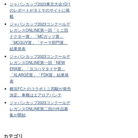
ジャパンカップ2023東京大会1D/1
のレポートがタミヤのサイトに掲
載
ジャパンカップ2023コンクールデ
レガンスONLINE第一回「ミニ四
ドクター賞」「MCガッツ賞」
「MCGUY賞」「テーマ部門賞」
結果発表
ジャパンカップ2023コンクールデ
レガンスONLINE第一回「NEW
ERA賞」「ヨコハマタイヤ賞」
「XLARGE賞」「FDK賞」結果発
表
横浜FCとのコラボミニ四駆が発売
決定。車種はエアロアバンテ
ジャパンカップ2023コンクールデ
レガンスONLINE第二回の作品募
集が開始
カテゴリ