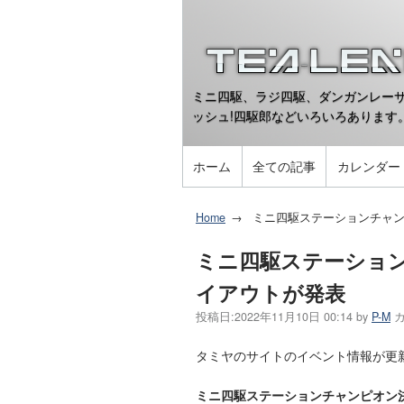
ミニ四駆、ラジ四駆、ダンガンレーサ
ッシュ!四駆郎などいろいろあります
ホーム
全ての記事
カレンダー
Home
ミニ四駆ステーションチャン
ミニ四駆ステーション
イアウトが発表
投稿日:
2022年11月10日 00:14
by
P-M
タミヤのサイトのイベント情報が更
ミニ四駆ステーションチャンピオン決