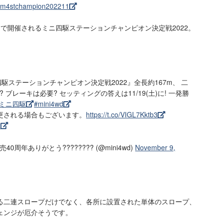
nt/m4stchampion202211
静岡で開催されるミニ四駆ステーションチャンピオン決定戦2022。
。
四駆ステーションチャンピオン決定戦2022』全長約167m、 二
ブレーキは必要? セッティングの答えは11/19(土)に! 一発勝
#ミニ四駆
#mini4wd
更される場合もございます。
https://t.co/VIGL7Kktb3
d
0周年ありがとう???????? (@mini4wd)
November 9,
る二連スロープだけでなく、各所に設置された単体のスロープ、
ェンジが厄介そうです。