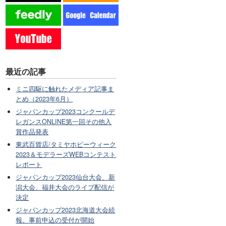
最近の記事
ミニ四駆に触れたメディア記事ま
とめ（2023年6月）
ジャパンカップ2023コンクールデ
レガンスONLINE第一回その他入
賞作品発表
東武百貨店/タミヤホビーウィーク
2023＆モデラーズWEBコンテスト
レポート
ジャパンカップ2023仙台大会、新
潟大会、福井大会のライブ配信が
決定
ジャパンカップ2023北海道大会続
報。事前申込の受付が開始