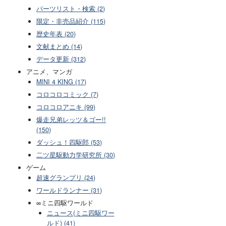
パーツリスト・検索 (2)
限定・非売品紹介 (115)
歴史年表 (20)
文献まとめ (14)
データ更新 (312)
アニメ、マンガ
MINI 4 KING (17)
コロコロコミック (7)
コロコロアニキ (99)
爆走兄弟レッツ＆ゴー!!
(150)
ダッシュ！四駆郎 (53)
二ツ星駆動力学研究所 (30)
ゲーム
超速グランプリ (24)
ワールドランナー (31)
∞ミニ四駆ワールド
ニュース(ミニ四駆ワー
ルド) (41)