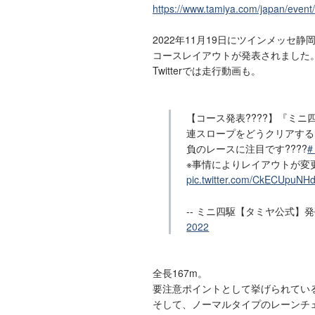
https://www.tamiya.com/japan/eve
2022年11月19日にツインメッセ
コースレイアウトが発表されました
Twitterでは走行動画も。
【コース発表????】『ミニ
連スロープをどうクリアする? 
負のレースに注目です????
※事情によりレイアウトが変
pic.twitter.com/CkECUpuNH
-- ミニ四駆【タミヤ公式】発売4
2022
全長167m。
要注意ポイントとして挙げられてい
そして、ノーマルタイプのレーンチ